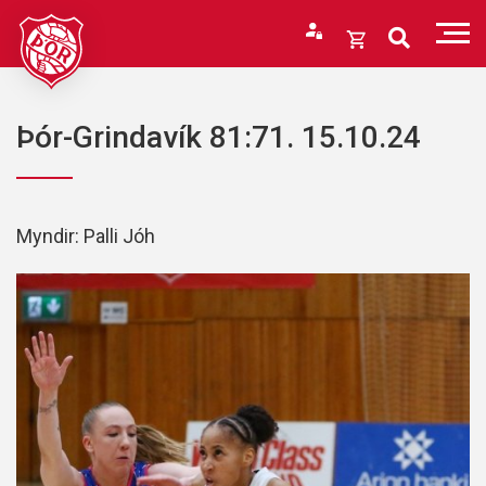
Fara
í
Opna
efni
körfu
Endurheimta lykilorð
Karfan þín
Þór-Grindavík 81:71. 15.10.24
Loka
körfu
Karfan er tóm.
Myndir: Palli Jóh