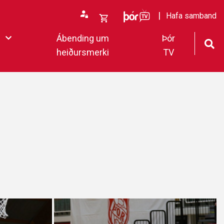
ÞórTv
Hafa samband
Opna
Ábending um
Þór
körfu
heiðursmerki
TV
rfan þín
Loka
körfu
fan er tóm.
deildar 2022