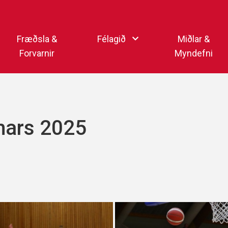
Endurheimta lykilorð
Fræðsla &
Félagið
Miðlar &
Forvarnir
Myndefni
Ka
Starfsfólk
Samfélagsmiðlar
Kar
Aðalstjórn
Sjónvarpsstöð Þórs
.mars 2025
Getraunaþjónusta Þórs
Þórshlaðvarpið
Þórssvæðið
Myndaalbúm
Þórsmerkið (logo)
Vertíðarlok Knattspyrnu
Sagan og heiðursmerki
Íþróttafólk Þórs
Lög Þórs
Fyrirmyndarfélag ÍSÍ