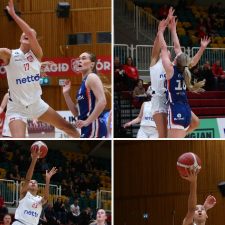
Handbók aðalstjórnar Þórs
Ársskýrslur