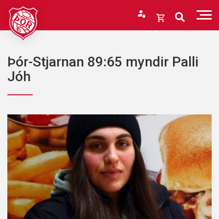
Fara
í
Opna
efni
körfu
Endurheimta lykilorð
Karfan þín
Þór-Stjarnan 89:65 myndir Palli
Loka
Jóh
körfu
Karfan er tóm.