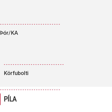
---------------------------
Þór/KA
---------------------------
Körfubolti
---------------------------
PÍLA