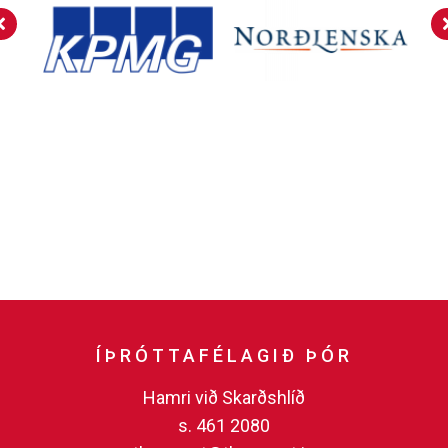
ÍÞRÓTTAFÉLAGIÐ ÞÓR
Hamri við Skarðshlíð
s. 461 2080