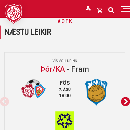
Fara
í
Opna
#DFK
efni
körfu
Endurheimta lykilorð
NÆSTU LEIKIR
Karfan þín
Lok
kör
Karfan er tóm.
VÍS-VÖLLURINN
Þór/KA
- Fram
FÖS
7. ÁGÚ
18:00