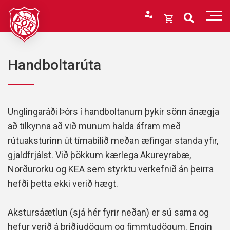
Fara
í
Opna
efni
körfu
Endurheimta lykilorð
Karfan þín
Handboltarúta
Loka
körfu
Karfan er tóm.
Unglingaráði Þórs í handboltanum þykir sönn ánægja
að tilkynna að við munum halda áfram með
rútuaksturinn út tímabilið meðan æfingar standa yfir,
gjaldfrjálst. Við þökkum kærlega Akureyrabæ,
Norðurorku og KEA sem styrktu verkefnið án þeirra
hefði þetta ekki verið hægt.
Akstursáætlun (sjá hér fyrir neðan) er sú sama og
hefur verið á þriðjudögum og fimmtudögum. Engin