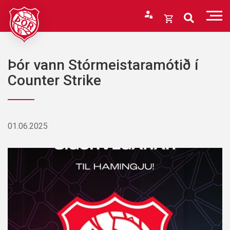
Fara
í
Opna
efni
körfu
Endurheimta lykilorð
Karfan þín
Þór vann Stórmeistaramótið í
Loka
Counter Strike
körfu
Karfan er tóm.
01.06.2025