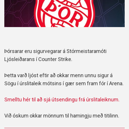
Þórsarar eru sigurvegarar á Stórmeistaramóti
Ljósleiðarans í Counter Strike.
Þetta varð ljóst eftir að okkar menn unnu sigur á
Sögu í úrslitaleik mótsins í gær sem fram fór í Arena.
Smelltu hér til að sjá útsendingu frá úrslitaleiknum.
Við óskum okkar mönnum til hamingju með titilinn.