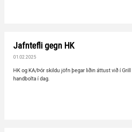
Jafntefli gegn HK
01.02.2025
HK og KA/Þór skildu jöfn þegar liðin áttust við í Grill 
handbolta í dag.