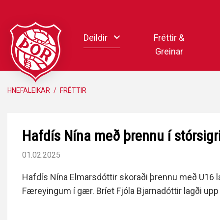
Fara
í
Deildir
Fréttir &
efni
Greinar
Handbolti
HNEFALEIKAR
/
FRÉTTIR
Körfubolti
Knattspyrna
Hafdís Nína með þrennu í stórsigr
Pílukast
Taekwondo
01.02.2025
Hnefaleikar
Hafdís Nína Elmarsdóttir skoraði þrennu með U16 lan
Keila
Færeyingum í gær. Bríet Fjóla Bjarnadóttir lagði upp
Rafíþróttir
Pollamót Samskipa