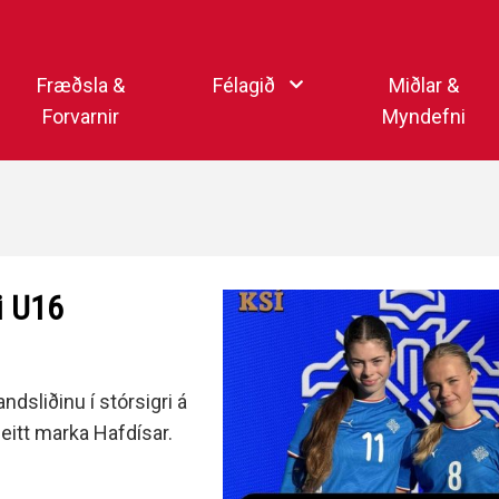
Endurheimta lykilorð
Fræðsla &
Félagið
Miðlar &
Forvarnir
Myndefni
Ka
Starfsfólk
Samfélagsmiðlar
Kar
Aðalstjórn
Sjónvarpsstöð Þórs
Getraunaþjónusta Þórs
Þórshlaðvarpið
i U16
Þórssvæðið
Myndaalbúm
Þórsmerkið (logo)
Vertíðarlok Knattspyrnu
Sagan og heiðursmerki
dsliðinu í stórsigri á
Íþróttafólk Þórs
 eitt marka Hafdísar.
Lög Þórs
Fyrirmyndarfélag ÍSÍ