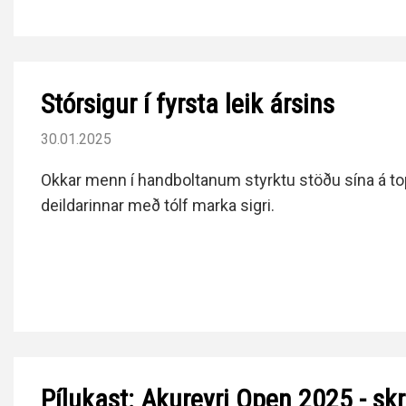
Stórsigur í fyrsta leik ársins
30.01.2025
Okkar menn í handboltanum styrktu stöðu sína á top
deildarinnar með tólf marka sigri.
Pílukast: Akureyri Open 2025 - sk