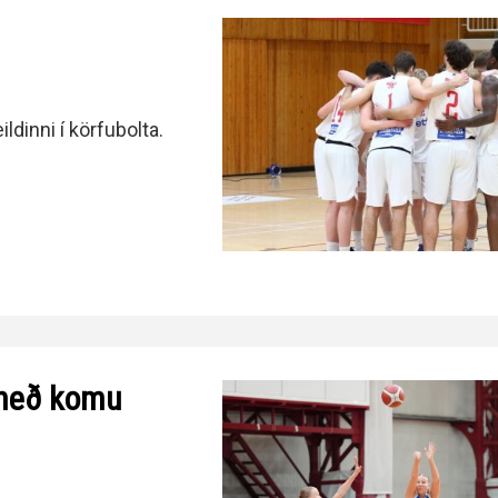
dinni í körfubolta.
g með komu