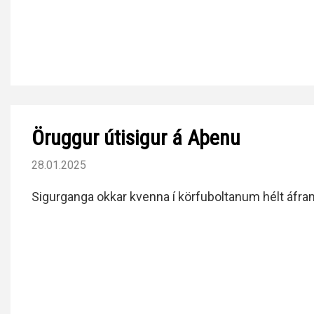
Öruggur útisigur á Aþenu
28.01.2025
Sigurganga okkar kvenna í körfuboltanum hélt áfram