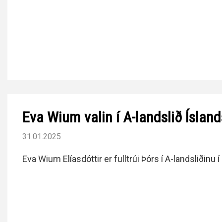
Eva Wium valin í A-landslið Ísland
31.01.2025
Eva Wium Elíasdóttir er fulltrúi Þórs í A-landsliðinu í