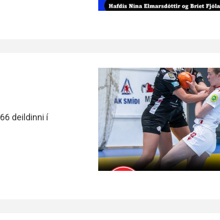
Handbók aðalstjórnar Þórs
Ársskýrslur
66 deildinni í