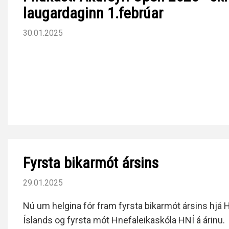
laugardaginn 1.febrúar
30.01.2025
Fyrsta bikarmót ársins
29.01.2025
Nú um helgina fór fram fyrsta bikarmót ársins hjá
Íslands og fyrsta mót Hnefaleikaskóla HNÍ á árinu.