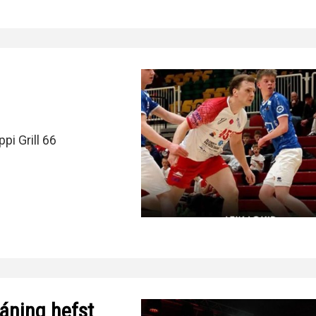
pi Grill 66
ráning hefst