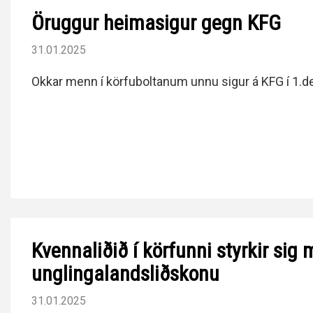
Öruggur heimasigur gegn KFG
31.01.2025
Okkar menn í körfuboltanum unnu sigur á KFG í 1.deil
Kvennaliðið í körfunni styrkir si
unglingalandsliðskonu
31.01.2025