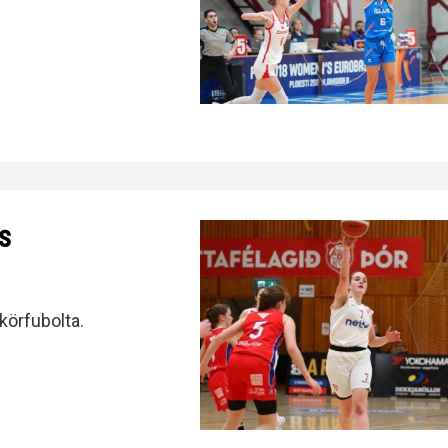
s
 körfubolta.