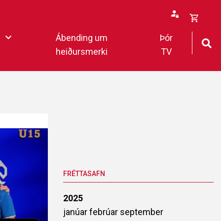
Opna
Ábending um
Þór
körfu
heiðursmerki
TV
rfan þín
Loka
körfu
fan er tóm.
deildar 2022
FRÉTTASAFN
2025
janúar
febrúar
september