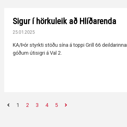
Sigur í hörkuleik að Hlíðarenda
25.01.2025
KA/Þór styrkti stöðu sína á toppi Grill 66 deildarinn
góðum útisigri á Val 2.
1
2
3
4
5