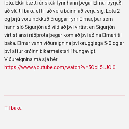
lotu. Ekki bætti úr skák fyrir hann þegar Elmar byrjaði
að slá til baka eftir að vera búinn að verja sig. Lota 2
og þrjú voru nokkuð öruggar fyrir Elmar, þar sem
hann sló Sigurjón að vild að því virtist en Sigurjón
virtist ansi ráðþrota þegar kom að því að ná Elmari til
baka. Elmar vann viðureignina því örugglega 5-0 og er
því aftur orðinn bikarmeistari í Þungavigt.
Viðureignina má sjá hér
https://www.youtube.com/watch?v=5Ocil5LJOl0
Til baka