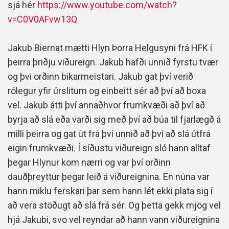
sjá hér
https://www.youtube.com/watch?
v=C0V0AFvw13Q
Jakub Biernat mætti Hlyn Þorra Helgusyni frá HFK í
þeirra þriðju viðureign. Jakub hafði unnið fyrstu tvær
og þvi orðinn bikarmeistari. Jakub gat því verið
rólegur yfir úrslitum og einbeitt sér að því að boxa
vel. Jakub átti því annaðhvor frumkvæði að því að
byrja að slá eða varði sig með því að búa til fjarlægð á
milli þeirra og gat út frá því unnið að því að slá útfrá
eigin frumkvæði. Í síðustu viðureign sló hann alltaf
þegar Hlynur kom nærri og var því orðinn
dauðþreyttur þegar leið á viðureignina. En núna var
hann miklu ferskari þar sem hann lét ekki plata sig í
að vera stöðugt að slá frá sér. Og þetta gekk mjög vel
hjá Jakubi, svo vel reyndar að hann vann viðureignina