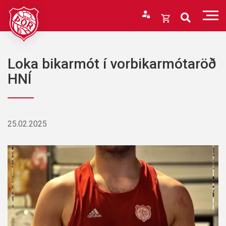
Fara
í
Opna
efni
körfu
Endurheimta lykilorð
Karfan þín
Loka bikarmót í vorbikarmótaröð
Loka
HNÍ
körfu
Karfan er tóm.
25.02.2025