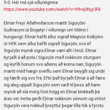
5-0. Hér má sjá viðureignina
https://www.youtube.com/watch?v=99vq3Njy3Fk
Elmar Freyr Aðalheiðarson mætti Sigurjóni
Guðnasyni úr Bogatyr í viðureign um titilinn í
Þungavigt. Elmar hafði áður sigrað Magnús Kolbjörn
úr HFK sem áður hafði sigrað Sigurjón, svo ef
Sigurjón myndi sigra Elmar væri allt í hnút. Elmar
byrjaði á að pota í Sigurjón með nokkrum stungum
og leyfði honum svo aðeins að koma nær, Sigurjón
mætti með hægri sveiflu sem Elmar beygði sig undir
og færði sig svo frá. Eftir það byrjaði Elmar á að færa
sig aleg uppað Sigurjóni sem varð til þess að hann
reyndi að slá mörg föst högg en Elmar blokkaði þá
áras vel. Þetta gerði Elmar nokkrum sinnum og virtist
Sigurjón vera nokkuð þreyttur þegar líða tók á fyrstu