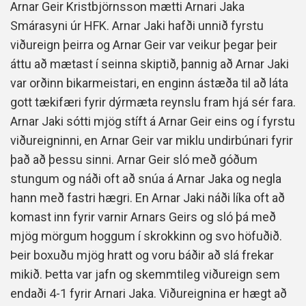
Arnar Geir Kristbjörnsson mætti Arnari Jaka
Smárasyni úr HFK. Arnar Jaki hafði unnið fyrstu
viðureign þeirra og Arnar Geir var veikur þegar þeir
áttu að mætast í seinna skiptið, þannig að Arnar Jaki
var orðinn bikarmeistari, en enginn ástæða til að láta
gott tækifæri fyrir dýrmæta reynslu fram hjá sér fara.
Arnar Jaki sótti mjög stíft á Arnar Geir eins og í fyrstu
viðureigninni, en Arnar Geir var miklu undirbúnari fyrir
það að þessu sinni. Arnar Geir sló með góðum
stungum og náði oft að snúa á Arnar Jaka og negla
hann með fastri hægri. En Arnar Jaki náði líka oft að
komast inn fyrir varnir Arnars Geirs og sló þá með
mjög mörgum hoggum í skrokkinn og svo höfuðið.
Þeir boxuðu mjög hratt og voru báðir að slá frekar
mikið. Þetta var jafn og skemmtileg viðureign sem
endaði 4-1 fyrir Arnari Jaka. Viðureignina er hægt að