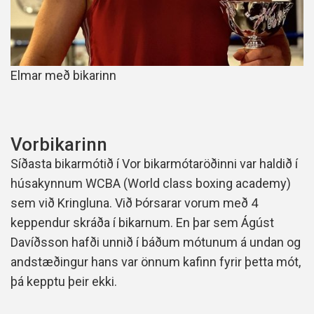
Elmar með bikarinn
Vorbikarinn
Síðasta bikarmótið í Vor bikarmótaröðinni var haldið í
húsakynnum WCBA (World class boxing academy)
sem við Kringluna. Við Þórsarar vorum með 4
keppendur skráða í bikarnum. En þar sem Ágúst
Davíðsson hafði unnið í báðum mótunum á undan og
andstæðingur hans var önnum kafinn fyrir þetta mót,
þá kepptu þeir ekki.