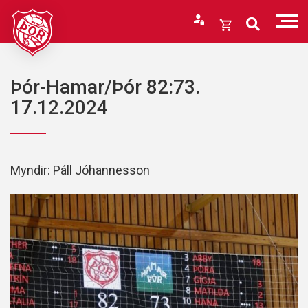
Fara
í
Opna
efni
körfu
Endurheimta lykilorð
Karfan þín
Þór-Hamar/Þór 82:73.
Loka
17.12.2024
körfu
Karfan er tóm.
Myndir: Páll Jóhannesson