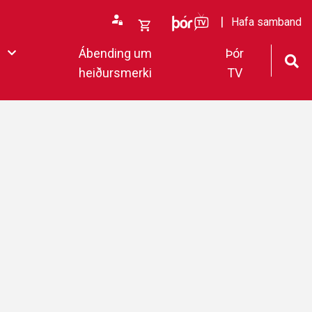
ÞórTv
Hafa samband
Opna
Ábending um
Þór
körfu
heiðursmerki
TV
rfan þín
Loka
körfu
fan er tóm.
deildar 2022