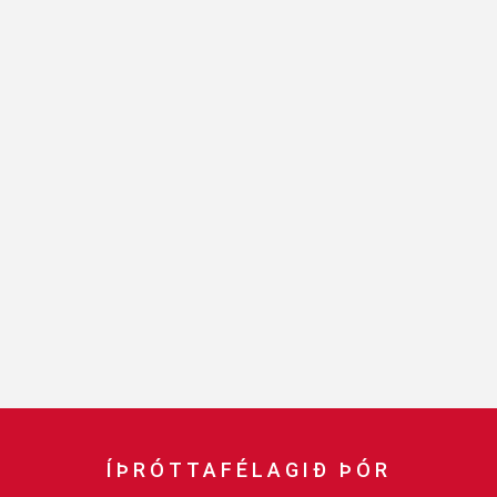
Handbók aðalstjórnar Þórs
Ársskýrslur
ÍÞRÓTTAFÉLAGIÐ ÞÓR