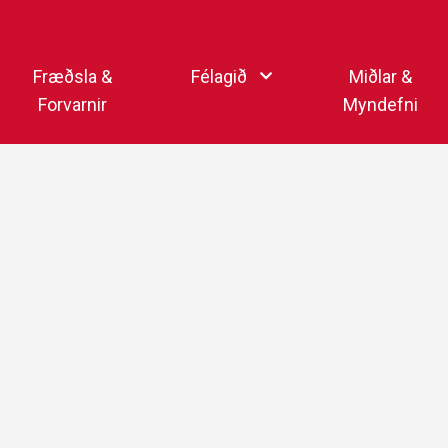
Endurheimta lykilorð
Fræðsla &
Félagið
Miðlar &
Forvarnir
Myndefni
Ka
Starfsfólk
Samfélagsmiðlar
Kar
Aðalstjórn
Sjónvarpsstöð Þórs
Getraunaþjónusta Þórs
Þórshlaðvarpið
Þórssvæðið
Myndaalbúm
Þórsmerkið (logo)
Vertíðarlok Knattspyrnu
Sagan og heiðursmerki
Íþróttafólk Þórs
Lög Þórs
Fyrirmyndarfélag ÍSÍ