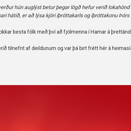
Handbók aðalstjórnar Þórs
rður hún auglýst betur þegar lögð hefur verið lokahönd
Ársskýrslur
i hátíð, er að lýsa kjöri íþróttakarls og íþróttakonu Þórs
ðra okkar besta fólk með því að fjölmenna í Hamar á þrettá
verið tilnefnt af deildunum og var þá birt frétt hér á heima