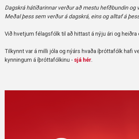
Dagskrá hátíðarinnar verður að mestu hefðbundin og ve
Meðal þess sem verður á dagskrá, eins og alltaf á þessar
Við hvetjum félagsfólk til að hittast á nýju ári og hei
Tilkynnt var á milli jóla og nýárs hvaða íþróttafólk hafi 
kynningum á íþróttafólkinu -
sjá hér
.