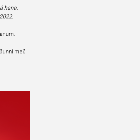
 á hana.
 2022.
ndanum.
síðunni með