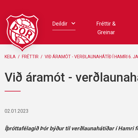
Fara
í
Deildir
Fréttir &
efni
Greinar
Handbolti
KEILA
/
FRÉTTIR
/
VIÐ ÁRAMÓT - VERÐLAUNAHÁTÍÐ Í HAMRI 6. JA
Körfubolti
Við áramót - verðlaunahá
Knattspyrna
Pílukast
Taekwondo
Hnefaleikar
02.01.2023
Keila
Rafíþróttir
Íþróttafélagið Þór býður til verðlaunahátíðar í Hamri
Pollamót Samskipa