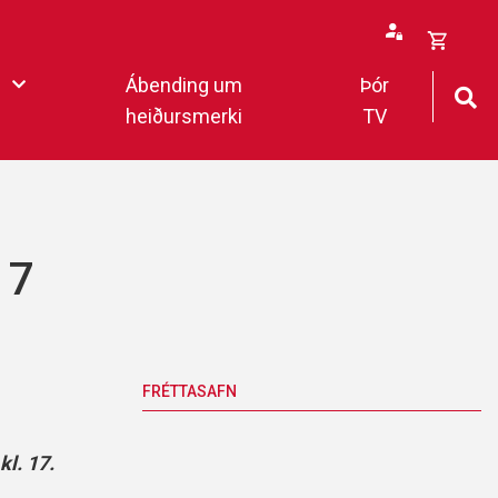
Opna
Ábending um
Þór
körfu
heiðursmerki
TV
rfan þín
Loka
körfu
fan er tóm.
17
deildar 2022
FRÉTTASAFN
kl. 17.