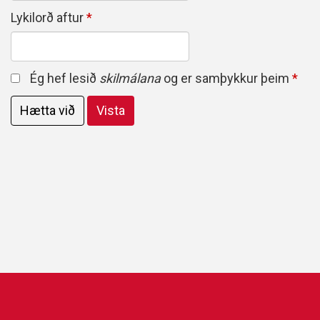
Lykilorð aftur
Ég hef lesið
skilmálana
og er samþykkur þeim
Hætta við