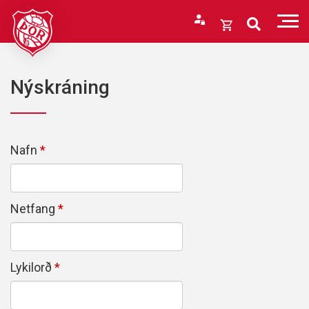
Fara
í
Opna
efni
körfu
Endurheimta lykilorð
Karfan þín
Nýskráning
Loka
körfu
Karfan er tóm.
Nafn
Netfang
Lykilorð