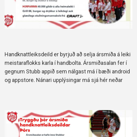
Handknattleiksdeild er byrjuð að selja ársmiða á leiki
meistaraflokks karla í handbolta. Ársmiðasalan fer í
gegnum Stubb appið sem nálgast má í bæði android
og appstore. Nánari upplýsingar má sjá hér neðar