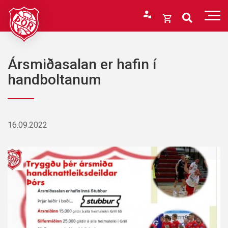
Fara
í
Opna
efni
körfu
Endurheimta lykilorð
Karfan þín
Ársmiðasalan er hafin í
Loka
handboltanum
körfu
Karfan er tóm.
16.09.2022