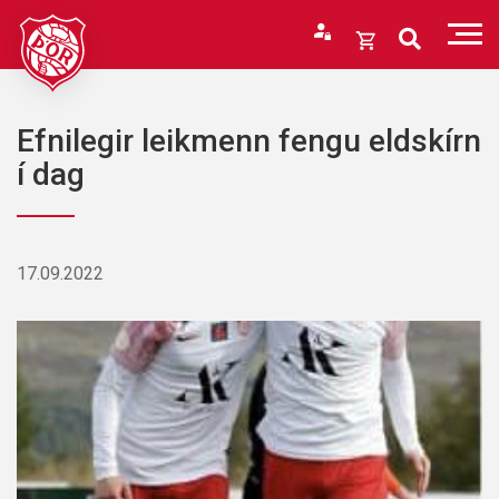
Fara
í
Opna
efni
körfu
Endurheimta lykilorð
Karfan þín
Efnilegir leikmenn fengu eldskírn
Loka
í dag
körfu
Karfan er tóm.
17.09.2022