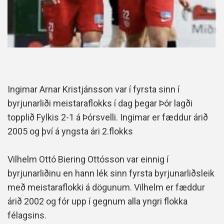
Ingimar Arnar Kristjánsson var í fyrsta sinn í
byrjunarliði meistaraflokks í dag þegar Þór lagði
topplið Fylkis 2-1 á Þórsvelli. Ingimar er fæddur árið
2005 og því á yngsta ári 2.flokks
Vilhelm Ottó Biering Ottósson var einnig í
byrjunarliðinu en hann lék sinn fyrsta byrjunarliðsleik
með meistaraflokki á dögunum. Vilhelm er fæddur
árið 2002 og fór upp í gegnum alla yngri flokka
félagsins.