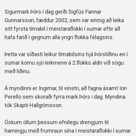
Sigurmark Þórs í dag gerði Sigfús Fannar
Gunnarsson, fæddur 2002, sem var einnig að leika
sitt fyrsta tímabil í meistaraflokki í sumar eftir að
hafa farið í gegnum alla yngri flokka félagsins.
Þetta var síðasti leikur tímabilsins hjá Þórsliðinu en í
sumar komu sjö leikmenn á 2.flokks aldri við sögu
með liðinu.
Á myndinni er Ingimar, til vinstri, að fagna ásamt Ion
Perello sem skoraði fyrra mark Þórs i dag. Myndina
tók Skapti Hallgrímsson.
Óskum öllum þessum efnilegu drengjum til
hamingju með frumraun sína í meistaraflokki í sumar