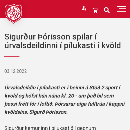
Fara
í
Opna
efni
körfu
Endurheimta lykilorð
Karfan þín
Sigurður Þórisson spilar í
Loka
úrvalsdeildinni í pílukasti í kvöld
körfu
Karfan er tóm.
03.12.2022
Úrvalsdeildin í pílukasti er í beinni á Stöð 2 sport í
kvöld og hófst hún núna kl. 20 - um það bil sem
þessi frétt fór í loftið. Þórsarar eiga fulltrúa í keppni
kvöldsins, Sigurð Þórisson.
Sigurður kemur inn í pílukastið í gegnum