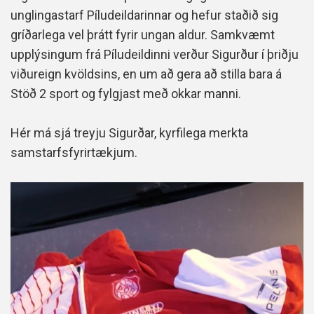
unglingastarf Píludeildarinnar og hefur staðið sig
gríðarlega vel þrátt fyrir ungan aldur. Samkvæmt
upplýsingum frá Píludeildinni verður Sigurður í þriðju
viðureign kvöldsins, en um að gera að stilla bara á
Stöð 2 sport og fylgjast með okkar manni.
Hér má sjá treyju Sigurðar, kyrfilega merkta
samstarfsfyrirtækjum.