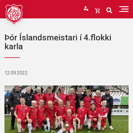
Fara
í
Opna
efni
körfu
Endurheimta lykilorð
Karfan þín
Þór Íslandsmeistari í 4.flokki
Loka
karla
körfu
Karfan er tóm.
12.09.2022