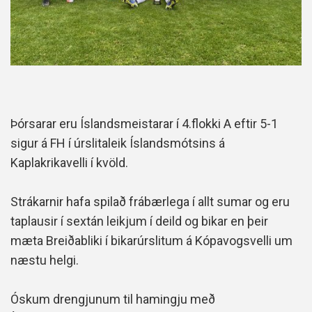
Þórsarar eru Íslandsmeistarar í 4.flokki A eftir 5-1
sigur á FH í úrslitaleik Íslandsmótsins á
Kaplakrikavelli í kvöld.
Strákarnir hafa spilað frábærlega í allt sumar og eru
taplausir í sextán leikjum í deild og bikar en þeir
mæta Breiðabliki í bikarúrslitum á Kópavogsvelli um
næstu helgi.
Óskum drengjunum til hamingju með