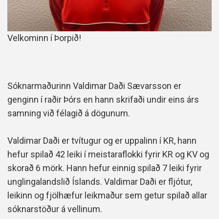
Velkominn í Þorpið!
Sóknarmaðurinn Valdimar Daði Sævarsson er
genginn í raðir Þórs en hann skrifaði undir eins árs
samning við félagið á dögunum.
Valdimar Daði er tvítugur og er uppalinn í KR, hann
hefur spilað 42 leiki í meistaraflokki fyrir KR og KV og
skorað 6 mörk. Hann hefur einnig spilað 7 leiki fyrir
unglingalandslið Íslands. Valdimar Daði er fljótur,
leikinn og fjölhæfur leikmaður sem getur spilað allar
sóknarstöður á vellinum.