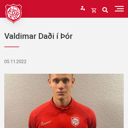
Fara
í
Opna
efni
körfu
Endurheimta lykilorð
Karfan þín
Valdimar Daði í Þór
Loka
körfu
Karfan er tóm.
05.11.2022