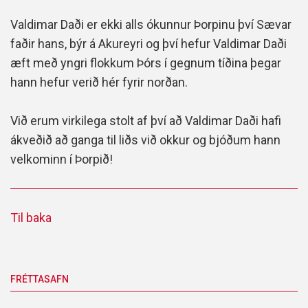
Valdimar Daði er ekki alls ókunnur Þorpinu því Sævar
faðir hans, býr á Akureyri og því hefur Valdimar Daði
æft með yngri flokkum Þórs í gegnum tíðina þegar
hann hefur verið hér fyrir norðan.
Við erum virkilega stolt af því að Valdimar Daði hafi
ákveðið að ganga til liðs við okkur og bjóðum hann
velkominn í Þorpið!
Til baka
FRÉTTASAFN