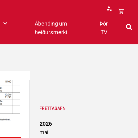
Opna
Ábending um
Þór
körfu
heiðursmerki
TV
rfan þín
Loka
körfu
fan er tóm.
deildar 2022
FRÉTTASAFN
2026
maí