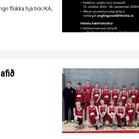
gri flokka hjá Þór/KA,
afið