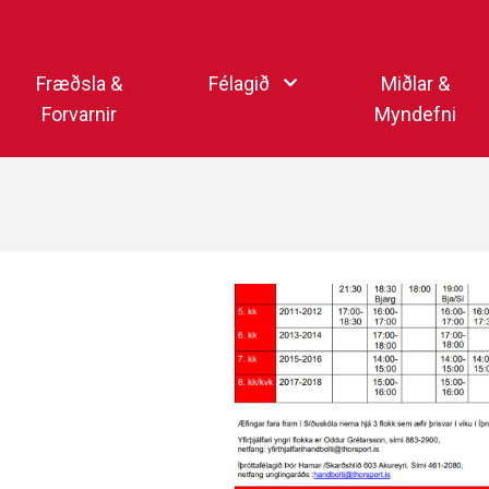
Endurheimta lykilorð
Fræðsla &
Félagið
Miðlar &
Forvarnir
Myndefni
Ka
Starfsfólk
Samfélagsmiðlar
Kar
Aðalstjórn
Sjónvarpsstöð Þórs
Getraunaþjónusta Þórs
Þórshlaðvarpið
Þórssvæðið
Myndaalbúm
Þórsmerkið (logo)
Vertíðarlok Knattspyrnu
Sagan og heiðursmerki
Íþróttafólk Þórs
Lög Þórs
Fyrirmyndarfélag ÍSÍ