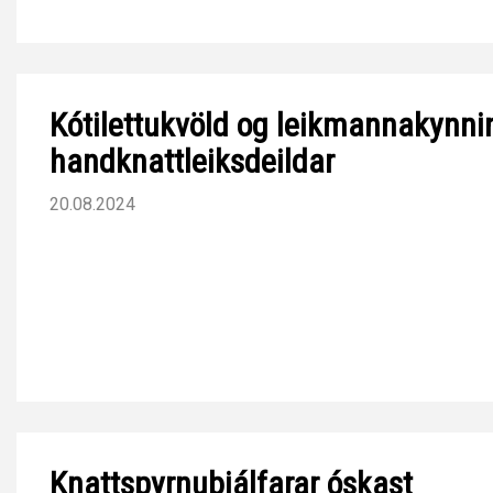
Kótilettukvöld og leikmannakynni
handknattleiksdeildar
20.08.2024
Knattspyrnuþjálfarar óskast