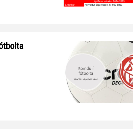
Handbók aðalstjórnar Þórs
Ársskýrslur
ótbolta