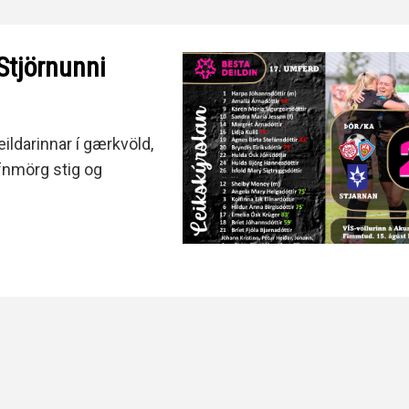
Stjörnunni
ildarinnar í gærkvöld,
afnmörg stig og