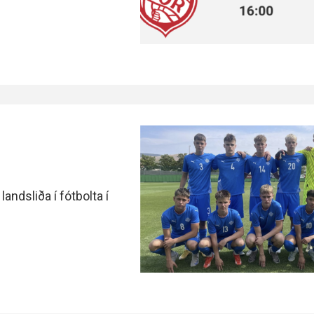
landsliða í fótbolta í