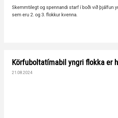
Skemmtilegt og spennandi starf í boði við þjálfun yn
sem eru 2. og 3. flokkur kvenna.
Körfuboltatímabil yngri flokka er h
21.08.2024