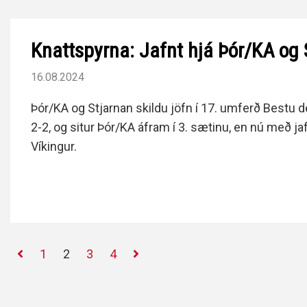
Knattspyrna: Jafnt hjá Þór/KA og 
16.08.2024
Þór/KA og Stjarnan skildu jöfn í 17. umferð Bestu de
2-2, og situr Þór/KA áfram í 3. sætinu, en nú með j
Víkingur.
1
2
3
4