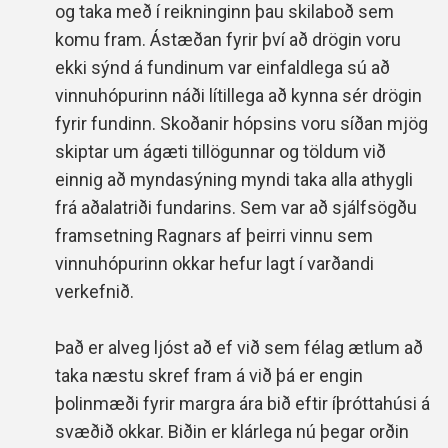
og taka með í reikninginn þau skilaboð sem
komu fram. Ástæðan fyrir því að drögin voru
ekki sýnd á fundinum var einfaldlega sú að
vinnuhópurinn náði lítillega að kynna sér drögin
fyrir fundinn. Skoðanir hópsins voru síðan mjög
skiptar um ágæti tillögunnar og töldum við
einnig að myndasýning myndi taka alla athygli
frá aðalatriði fundarins. Sem var að sjálfsögðu
framsetning Ragnars af þeirri vinnu sem
vinnuhópurinn okkar hefur lagt í varðandi
verkefnið.
Það er alveg ljóst að ef við sem félag ætlum að
taka næstu skref fram á við þá er engin
þolinmæði fyrir margra ára bið eftir íþróttahúsi á
svæðið okkar. Biðin er klárlega nú þegar orðin