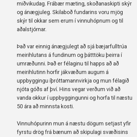
miðvikudag. Frábær mæting, skoðanaskipti skýr
og ánægjuleg. Skilaboð fundarins voru mjög
skýr til okkar sem erum í vinnuhópnum og til
aðalstjórnar.
Það var einnig ánægjulegt að sjá bæjarfulltrúa
meirihlutans á fundinum og þátttöku þeirra í
umræðunni. Það er félaginu til happs að að
meirihlutinn horfir jákvæðum augum á
uppbyggingu íþróttamannvirkja og mun félagið
njóta góðs af því. Hins vegar verðum við að
vanda okkur í uppbyggingunni og horfa til næstu
50 ára að minnsta kosti.
Vinnuhópurinn mun á næstu dögum setjast yfir
fyrstu drög frá bænum að skipulagi svæðisins