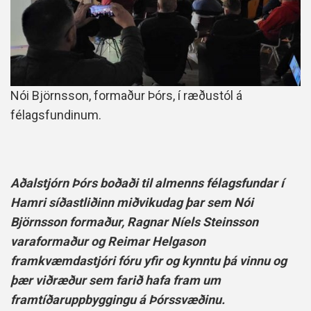
Nói Björnsson, formaður Þórs, í ræðustól á
félagsfundinum.
Aðalstjórn Þórs boðaði til almenns félagsfundar í
Hamri síðastliðinn miðvikudag þar sem Nói
Björnsson formaður, Ragnar Níels Steinsson
varaformaður og Reimar Helgason
framkvæmdastjóri fóru yfir og kynntu þá vinnu og
þær viðræður sem farið hafa fram um
framtíðaruppbyggingu á Þórssvæðinu.