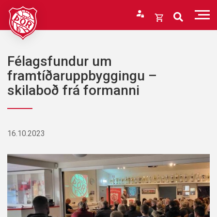
Fara
í
Opna
efni
körfu
Endurheimta lykilorð
Karfan þín
Félagsfundur um
Loka
framtíðaruppbyggingu –
körfu
skilaboð frá formanni
Karfan er tóm.
16.10.2023