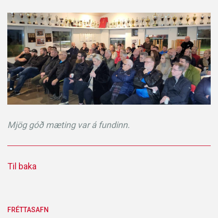
Mjög góð mæting var á fundinn.
Til baka
FRÉTTASAFN