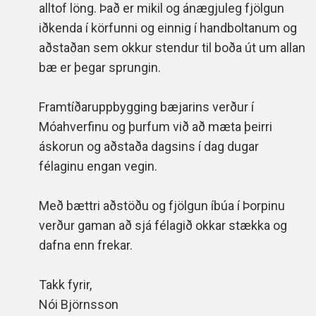
alltof löng. Það er mikil og ánægjuleg fjölgun
iðkenda í körfunni og einnig í handboltanum og
aðstaðan sem okkur stendur til boða út um allan
bæ er þegar sprungin.
Framtíðaruppbygging bæjarins verður í
Móahverfinu og þurfum við að mæta þeirri
áskorun og aðstaða dagsins í dag dugar
félaginu engan vegin.
Með bættri aðstöðu og fjölgun íbúa í Þorpinu
verður gaman að sjá félagið okkar stækka og
dafna enn frekar.
Takk fyrir,
Nói Björnsson