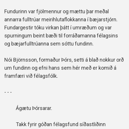
Fundurinn var fjölmennur og mættu þar meðal
annarra fulltrúar meirihlutaflokkanna í bæjarstjórn.
Fundargestir tóku virkan þátt í umræðum og var
spurningum beint bæði til forráðamanna félagsins
og bæjarfulltrúanna sem sóttu fundinn.
Nói Björnsson, formaður Þórs, setti á blað nokkur orð
um fundinn og efni hans sem hér með er komið á
framfæri við félagsfólk.
- - -
Ágætu Þórsarar.
Takk fyrir góðan félagsfund síðastliðinn