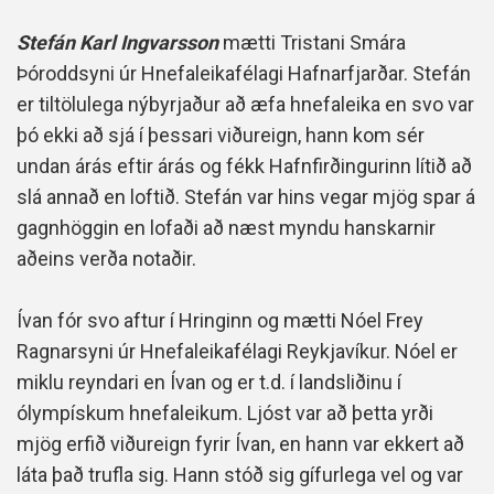
Stefán Karl Ingvarsson
mætti Tristani Smára
Þóroddsyni úr Hnefaleikafélagi Hafnarfjarðar. Stefán
er tiltölulega nýbyrjaður að æfa hnefaleika en svo var
þó ekki að sjá í þessari viðureign, hann kom sér
undan árás eftir árás og fékk Hafnfirðingurinn lítið að
slá annað en loftið. Stefán var hins vegar mjög spar á
gagnhöggin en lofaði að næst myndu hanskarnir
aðeins verða notaðir.
Ívan fór svo aftur í Hringinn og mætti Nóel Frey
Ragnarsyni úr Hnefaleikafélagi Reykjavíkur. Nóel er
miklu reyndari en Ívan og er t.d. í landsliðinu í
ólympískum hnefaleikum. Ljóst var að þetta yrði
mjög erfið viðureign fyrir Ívan, en hann var ekkert að
láta það trufla sig. Hann stóð sig gífurlega vel og var