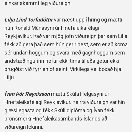
einkar skemmtileg viðureign.
Lilja Lind Torfadóttir
var næst upp í hring og mætti
hún Ronald Mánasyni úr Hnefaleikafélagi
Reykjavíkur. Það var mjög jöfn viðureign þar sem Lilja
fékk að gera það sem hún gerir best, sem er að koma
sér undan höggum og svara með gagnhöggum sem
andstæðingurinn hefur ekki tíma til eða getur ekki
brugðist við fyrr en of seint. Virkilega vel boxað hjá
Lilju.
Ívan Þór Reynisson
mætti Skúla Helgasyni úr
Hnefaleikafélagi Reykjavíkur. Þeirra viðureign var hin
glæsilegasta og fékk Skúli diplóma og Ívan fékk
bronsmerki Hnefaleikasambands Íslands að
viðureign lokinni.