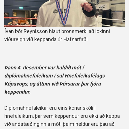
Ívan Þór Reynisson hlaut bronsmerki að lokinni
viðureign við keppanda úr Hafnarfirði.
Þann 4. desember var haldið mót í
diplómahnefaleikum í sal Hnefaleikafélags
Kópavogs, og áttum við Þórsarar þar fjóra
keppendur.
Diplómahnefaleikar eru eins konar skóli í
hnefaleikum, þar sem keppendur eru ekki að keppa
við andstæðinginn á móti þeim heldur eru þau að