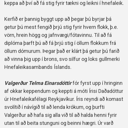
keppa að því að fá stig fyrir tækni og leikni í hnefaleik.
Kerfið er þannig byggt upp að þegar þú byrjar þá
getur þú mest fengið þrjú stig fyrir hvern flokk, þ.e.
vörn, hrein högg og jafnvægi/fótavinnu. Til að fá
diplóma þarft þú að fá þrjú stig í öllum flokkum frá
öllum dómurum. Þegar það er klárt þá getur þú farið
að vinna þig upp í brons, svo silfur og loks gullmerki
Hnefaleikasambands Íslands.
Valgerður Telma Einarsdóttir
fór fyrst upp í hringinn
af okkar keppendum og keppti á móti Írisi Daðadóttur
úr Hnefaleikafélagi Reykjavíkur. Íris reyndi að komast
svolítið í návígið til að lenda krókum, og þurfti
Valgerður að hafa sig alla við til að halda henni fyrir
utan til að beita stunguni og beinni hægri. Úr varð