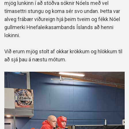
mjög lunkinn í að stöðva sóknir Nóels með vel
tímasettri stungu og koma sér svo undan. Þetta var
alveg frábær viðureign hjá þeim tveim og fékk Nóel
gullmerki Hnefaleikasambands Íslands að henni
lokinni.
Við erum mjög stolt af okkar krökkum og hlökkum til
að sjá þau á næstu mótum.