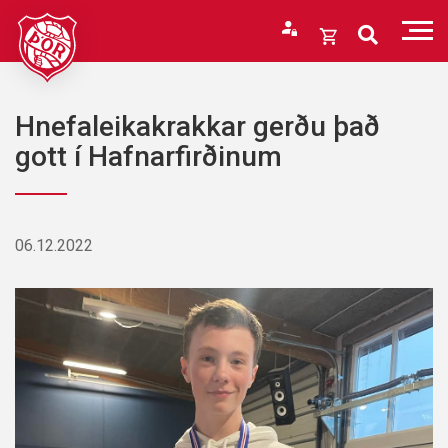
Fara
í
Opna
efni
körfu
Endurheimta lykilorð
Karfan þín
Hnefaleikakrakkar gerðu það
Loka
gott í Hafnarfirðinum
körfu
Karfan er tóm.
06.12.2022