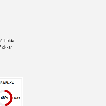
ð fjölda
f okkar