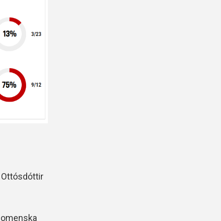
 Ottósdóttir
 Homenska