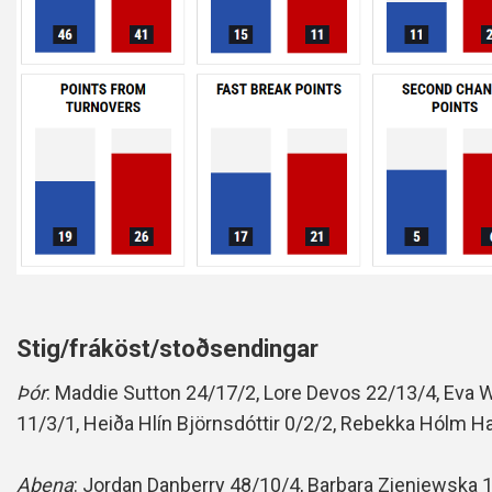
Stig/fráköst/stoðsendingar
Þór
: Maddie Sutton 24/17/2, Lore Devos 22/13/4, Eva W
11/3/1, Heiða Hlín Björnsdóttir 0/2/2, Rebekka Hólm Hal
Aþena
:
Jordan Danberry 48/10/4,
Barbara Zieniewska 