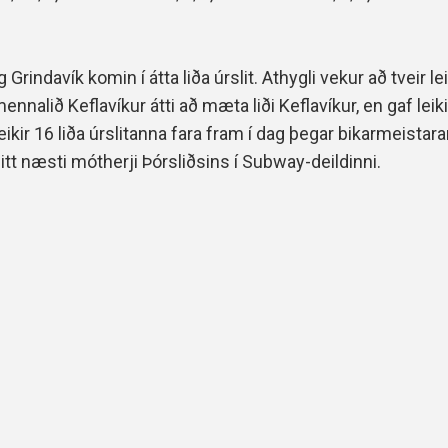
rindavík komin í átta liða úrslit. Athygli vekur að tveir le
nnalið Keflavíkur átti að mæta liði Keflavíkur, en gaf leikin
eikir 16 liða úrslitanna fara fram í dag þegar bikarmeistar
tt næsti mótherji Þórsliðsins í Subway-deildinni.