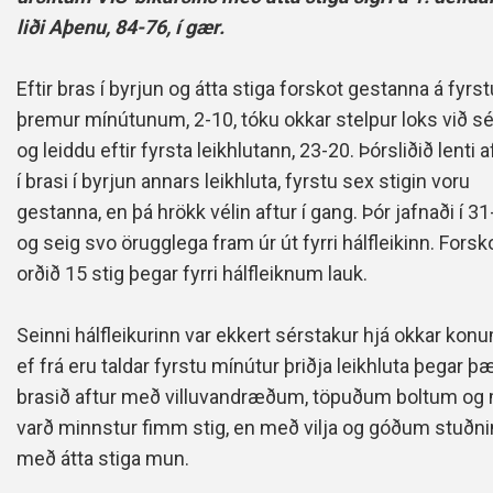
liði Aþenu, 84-76, í gær.
Eftir bras í byrjun og átta stiga forskot gestanna á fyrst
þremur mínútunum, 2-10, tóku okkar stelpur loks við sé
og leiddu eftir fyrsta leikhlutann, 23-20. Þórsliðið lenti a
í brasi í byrjun annars leikhluta, fyrstu sex stigin voru
gestanna, en þá hrökk vélin aftur í gang. Þór jafnaði í 3
og seig svo örugglega fram úr út fyrri hálfleikinn. Forsk
orðið 15 stig þegar fyrri hálfleiknum lauk.
Seinni hálfleikurinn var ekkert sérstakur hjá okkar konu
ef frá eru taldar fyrstu mínútur þriðja leikhluta þegar þ
brasið aftur með villuvandræðum, töpuðum boltum og
varð minnstur fimm stig, en með vilja og góðum stuðnin
með átta stiga mun.