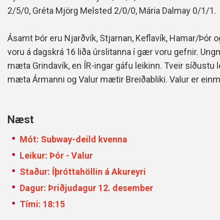
2/5/0, Gréta M
jörg Melsted 2/0/0, Mária Dalmay 0/1/1.
Ásamt Þór eru Njarðvík, Stjarnan, Keflavík, Hamar/Þór og G
voru á dagskrá 16 liða úrslitanna í gær voru gefnir. Ungme
mæta Grindavík, en ÍR-ingar gáfu leikinn. Tveir síðustu l
mæta Ármanni og Valur mætir Breiðabliki. Valur er einmi
Næst
Mót: Subway-deild kvenna
Leikur: Þór - Valur
Staður: Íþróttahöllin á Akureyri
Dagur: Þriðjudagur 12. desember
Tími: 18:15