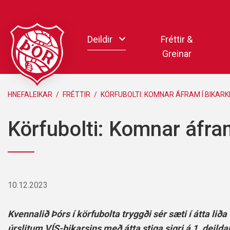
Fara
í
Deildir
Fréttir &
efni
Greinar
Handbolti
HNEFALEIKAR
/
FRÉTTIR
/
KÖRFUBOLTI: KOMNAR ÁFRAM Í BIKARK
Körfubolti
Körfubolti: Komnar áfra
Knattspyrna
Pílukast
Taekwondo
Hnefaleikar
10.12.2023
Keila
Rafíþróttir
Kvennalið Þórs í körfubolta tryggði sér sæti í átta liða
Pollamót Samskipa
úrslitum VÍS-bikarsins með átta stiga sigri á 1. deilda