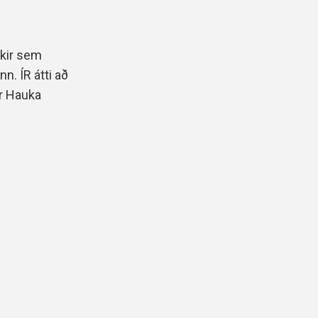
ikir sem
n. ÍR átti að
ar Hauka