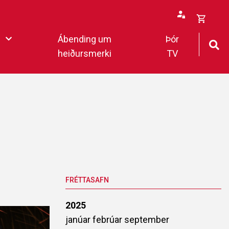
Opna
Ábending um
Þór
körfu
heiðursmerki
TV
rfan þín
Loka
körfu
fan er tóm.
deildar 2022
FRÉTTASAFN
2025
janúar
febrúar
september