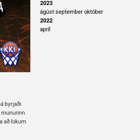
2023
ágúst
september
október
2022
apríl
á byrjaði
, munurinn
na að lokum