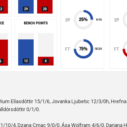
ium Elíasdóttir 15/1/6, Jovanka Ljubetic 12/3/0h, Hrefna
ldórsdóttir 0/1/0.
11/10/4, Dzana Cmac 9/0/0, Ása Wolfram 4/6/0, Dariana