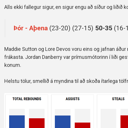
Alls ekki fallegur sigur, en sigur engu að síður og liðið k
Þór - Aþena
(23-20) (27-15)
50-35
(16-
Maddie Sutton og Lore Devos voru eins og jafnan áður 
frákasta. Jordan Danberry var prímusmótorinn í liði ges
konum.
Helstu tölur, smellið á myndina til að skoða ítarlega tölf