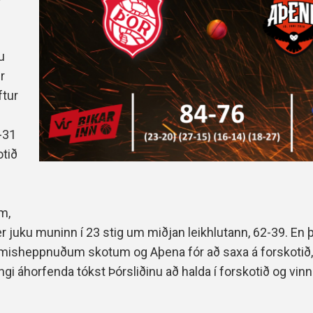
Handbók aðalstjórnar Þórs
Ársskýrslur
u
r
ftur
1-31
otið
m,
ær juku muninn í 23 stig
um miðjan leikhlutann, 62-39. En þ
 misheppnuðum skotum og Aþena fór að saxa á forskotið
gi áhorfenda tókst Þórsliðinu að halda í forskotið og vin