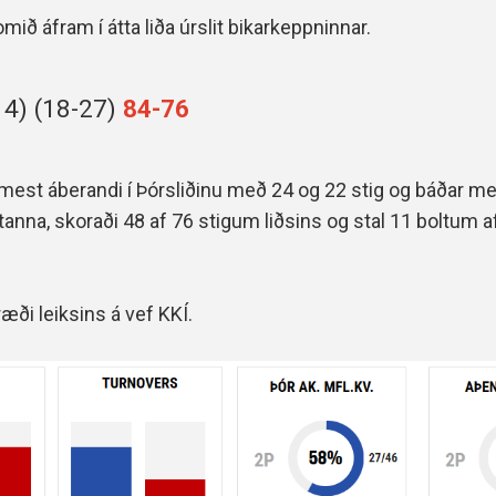
omið áfram í átta liða úrslit bikarkeppninnar.
14) (18-27)
84-76
mest áberandi í Þórsliðinu með 24 og 22 stig og báðar me
tanna, skoraði 48 af 76 stigum liðsins og stal 11 boltum a
ræði leiksins á vef KKÍ.