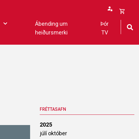
Opna
Ábending um
Þór
körfu
heiðursmerki
TV
rfan þín
Loka
körfu
fan er tóm.
deildar 2022
FRÉTTASAFN
2025
júlí
október