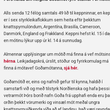
Alls senda 12 félög samtals 49 lið til keppninnar, en ke
er í sex styrkleikaflokkum sem heita eftir þekktum
knattspyrnulöndum, Argentína, Brasilía, Cameroon,
Danmörk, England og Frakkland. Keppni hefst kl. 15 í da
en mótinu lýkur upp úr kl. 14 á sunnudag.
Almennar upplýsingar um mótið má finna á vef mótsin
hérna
. Leikjadagskrá, úrslit, stöður og fyrirkomulag má
finna á mótavef Goðamótanna,
sjá hér.
Goðamótið er, eins og nafnið gefur til kynna, haldið í
samstarfi við og með tilstyrk Norðlenska og hafa þessi
vetrarmót Þórs borið nafn Goða frá upphafi enda eru þ
orðin þekkt vörumerki og vinsæl mót meðal ungra
knattspyrnuiðkenda víða að af landinu. Það væri reynda