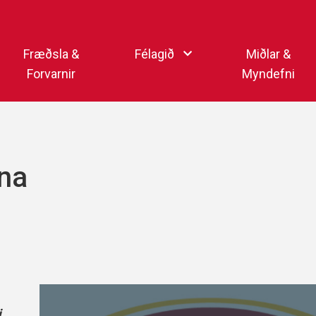
Endurheimta lykilorð
Fræðsla &
Félagið
Miðlar &
Forvarnir
Myndefni
Ka
Starfsfólk
Samfélagsmiðlar
Kar
Aðalstjórn
Sjónvarpsstöð Þórs
na
Getraunaþjónusta Þórs
Þórshlaðvarpið
Þórssvæðið
Myndaalbúm
Þórsmerkið (logo)
Vertíðarlok Knattspyrnu
Sagan og heiðursmerki
Íþróttafólk Þórs
Lög Þórs
Fyrirmyndarfélag ÍSÍ
.