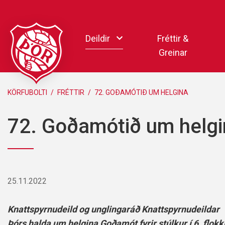
Fara
í
Deildir
Fréttir &
efni
Greinar
Handbolti
KÖRFUBOLTI
/
FRÉTTIR
/
72. GOÐAMÓTIÐ UM HELGINA
Körfubolti
72. Goðamótið um helgi
Knattspyrna
Pílukast
Taekwondo
Hnefaleikar
25.11.2022
Keila
Rafíþróttir
Knattspyrnudeild og unglingaráð Knattspyrnudeildar
Pollamót Samskipa
Þórs halda um helgina Goðamót fyrir stúlkur í 6. flokki