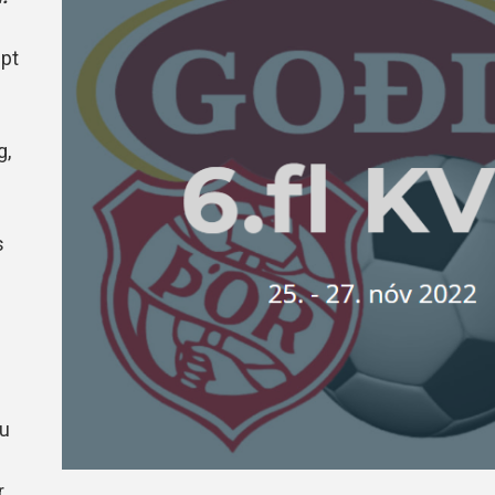
Handbók aðalstjórnar Þórs
Ársskýrslur
ppt
g,
s
au
r