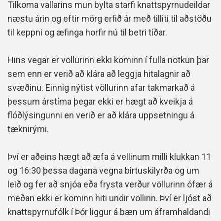
Tilkoma vallarins mun bylta starfi knattspyrnudeildar
næstu árin og eftir mörg erfið ár með tilliti til aðstöðu
til keppni og æfinga horfir nú til betri tíðar.
Hins vegar er völlurinn ekki kominn í fulla notkun þar
sem enn er verið að klára að leggja hitalagnir að
svæðinu. Einnig nýtist völlurinn afar takmarkað á
þessum árstíma þegar ekki er hægt að kveikja á
flóðlýsingunni en verið er að klára uppsetningu á
tæknirými.
Því er aðeins hægt að æfa á vellinum milli klukkan 11
og 16:30 þessa dagana vegna birtuskilyrða og um
leið og fer að snjóa eða frysta verður völlurinn ófær á
meðan ekki er kominn hiti undir völlinn. Því er ljóst að
knattspyrnufólk í Þór liggur á bæn um áframhaldandi