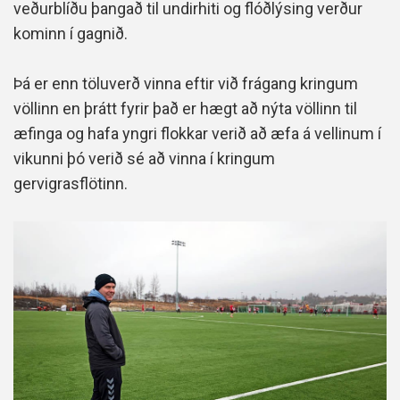
veðurblíðu þangað til undirhiti og flóðlýsing verður
kominn í gagnið.
Þá er enn töluverð vinna eftir við frágang kringum
völlinn en þrátt fyrir það er hægt að nýta völlinn til
æfinga og hafa yngri flokkar verið að æfa á vellinum í
vikunni þó verið sé að vinna í kringum
gervigrasflötinn.