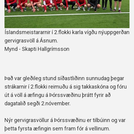
Íslandsmeistararnir í 2.flokki karla vígðu nýuppgerðan
gervigrasvöll á Ásnum.
Mynd - Skapti Hallgrímsson
Það var gleðileg stund síðastliðinn sunnudag þegar
strákarnir í 2.flokki reimuðu á sig takkaskóna og fóru
út á völl á æfingu á Þórssvæðinu þrátt fyrir að
dagatalið segði 2.nóvember.
Nýr gervigrasvöllur á Þórssvæðinu er tilbúinn og var
þetta fyrsta æfingin sem fram fór á vellinum.