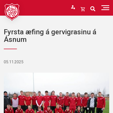
Fara
í
Opna
efni
körfu
Endurheimta lykilorð
Karfan þín
Fyrsta æfing á gervigrasinu á
Loka
Ásnum
körfu
Karfan er tóm.
05.11.2025