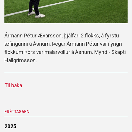
Ármann Pétur Ævarsson, þjálfari 2.flokks, á fyrstu
æfingunni á Ásnum. Þegar Ármann Pétur var í yngri
flokkum Þórs var malarvöllur á Ásnum. Mynd - Skapti
Hallgrímsson.
Til baka
FRÉTTASAFN
2025