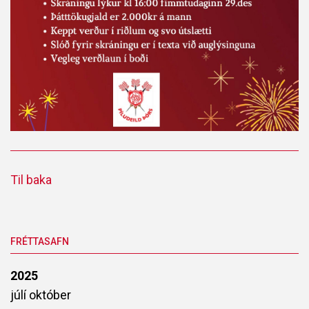
Til baka
FRÉTTASAFN
2025
júlí
október