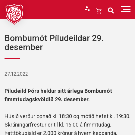
Fara
í
Opna
efni
körfu
Endurheimta lykilorð
Karfan þín
Bombumót Píludeildar 29.
Loka
desember
körfu
Karfan er tóm.
27.12.2022
Píludeild Þórs heldur sitt árlega Bombumót
fimmtudagskvöldið 29. desember.
Húsið verður opnað kl. 18:30 og mótið hefst kl. 19:30.
Skráningarfrestur er til kl. 16:00 á fimmtudag.
Þátttökugjald er 2.000 krónur á hvern keppanda.