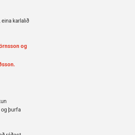
 eina karlalið
Björnsson og
ðsson.
kun
 og þurfa
að ráðast