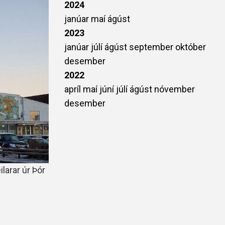
2024
janúar
maí
ágúst
2023
janúar
júlí
ágúst
september
október
desember
2022
apríl
maí
júní
júlí
ágúst
nóvember
desember
larar úr Þór