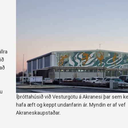
Handbók aðalstjórnar Þórs
Ársskýrslur
llra
ið
dað
ðu
Íþróttahúsið við Vesturgötu á Akranesi þar sem kei
hafa æft og keppt undanfarin ár. Myndin er af vef
Akraneskaupstaðar.