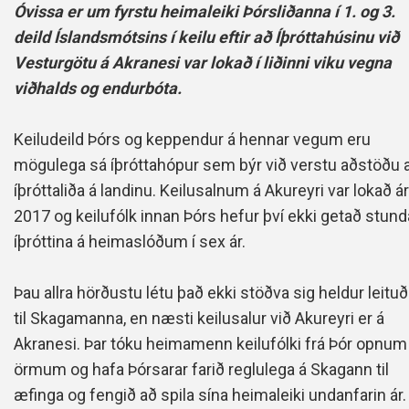
Óvissa er um fyrstu heimaleiki Þórsliðanna í 1. og 3.
deild Íslandsmótsins í keilu eftir að Íþróttahúsinu við
Vesturgötu á Akranesi var lokað í liðinni viku vegna
viðhalds og endurbóta.
Keiludeild Þórs og keppendur á hennar vegum eru
mögulega sá íþróttahópur sem býr við verstu aðstöðu a
íþróttaliða á landinu. Keilusalnum á Akureyri var lokað ár
2017 og keilufólk innan Þórs hefur því ekki getað stun
íþróttina á heimaslóðum í sex ár.
Þau allra hörðustu létu það ekki stöðva sig heldur leitu
til Skagamanna, en næsti keilusalur við Akureyri er á
Akranesi. Þar tóku heimamenn keilufólki frá Þór opnum
örmum og hafa Þórsarar farið reglulega á Skagann til
æfinga og fengið að spila sína heimaleiki undanfarin ár.