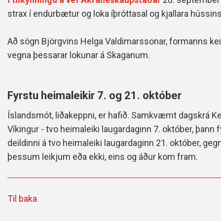
strax í endurbætur og loka íþróttasal og kjallara hús
Að sögn Björgvins Helga Valdimarssonar, formanns keil
vegna þessarar lokunar á Skaganum.
Fyrstu heimaleikir 7. og 21. október
Íslandsmót, liðakeppni, er hafið. Samkvæmt dagskrá Keil
Víkingur - tvo heimaleiki laugardaginn 7. október, þann 
deildinni á tvo heimaleiki laugardaginn 21. október, ge
þessum leikjum eða ekki, eins og áður kom fram.
Til baka