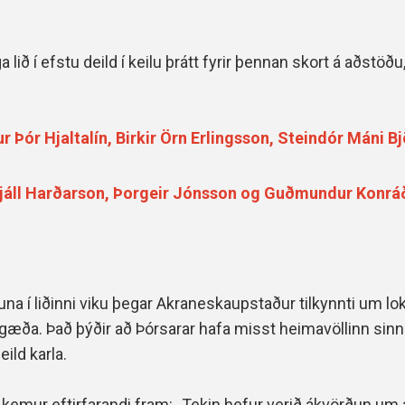
ga lið í efstu deild í keilu þrátt fyrir þennan skort á aðstöðu,
ur Þór Hjaltalín, Birkir Örn Erlingsson, Steindór Máni 
 Njáll Harðarson, Þorgeir Jónsson og Guðmundur Konrá
na í liðinni viku þegar Akraneskaupstaður tilkynnti um lo
gæða. Það þýðir að Þórsarar hafa misst heimavöllinn sinn
eild karla.
kemur eftirfarandi fram: „
Tekin hefur verið ákvörðun um 