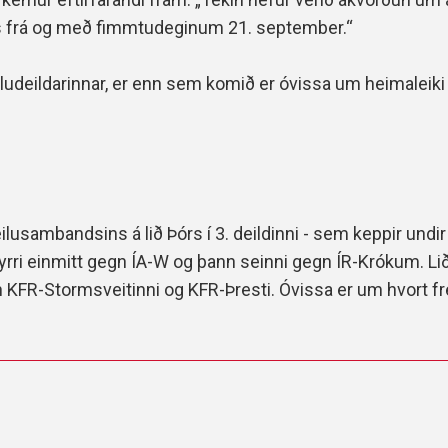
sins frá og með fimmtudeginum 21. september
.“
udeildarinnar, er enn sem komið er óvissa um heimaleiki
usambandsins á lið Þórs í 3. deildinni - sem keppir undir 
fyrri einmitt gegn ÍA-W og þann seinni gegn ÍR-Krókum. Lið
gn KFR-Stormsveitinni og KFR-Þresti.
Óvissa er um hvort fr