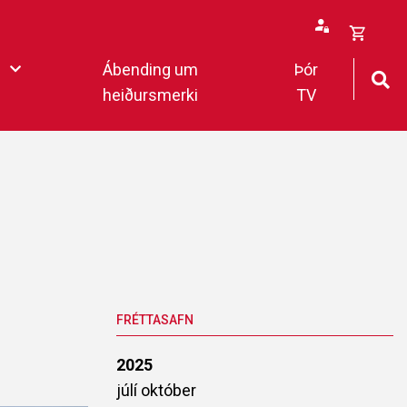
Opna
Ábending um
Þór
körfu
heiðursmerki
TV
rfan þín
Loka
körfu
fan er tóm.
deildar 2022
FRÉTTASAFN
2025
júlí
október