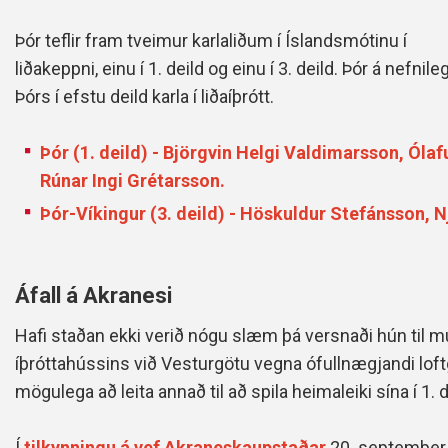
Þór teflir fram tveimur karlaliðum í Íslandsmótinu í
liðakeppni, einu í 1. deild og einu í 3. deild. Þór á nefnile
Þórs í efstu deild karla í liðaíþrótt.
Þór (1. deild) - Björgvin Helgi Valdimarsson, Ólaf
Rúnar Ingi Grétarsson.
Þór-Víkingur (3. deild) - Höskuldur Stefánsson,
Áfall á Akranesi
Hafi staðan ekki verið nógu slæm þá versnaði hún til mu
íþróttahússins við Vesturgötu vegna ófullnægjandi loft
mögulega að leita annað til að spila heimaleiki sína í 1. d
Í
tilkynningu á vef Akraneskaupstaðar
20. september 