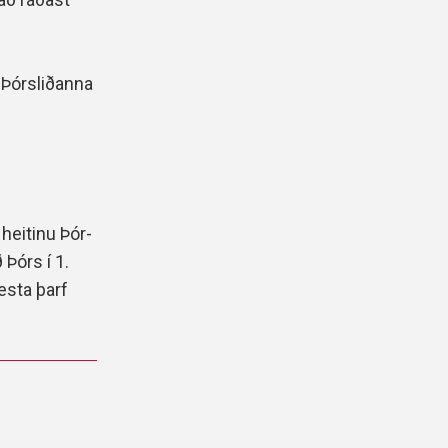
 Þórsliðanna
heitinu Þór-
 Þórs í 1.
esta þarf