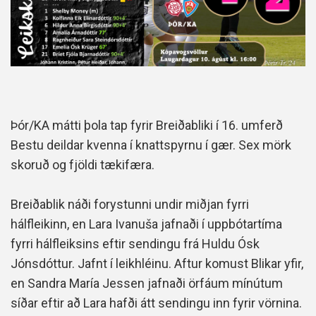
Þór/KA mátti þola tap fyrir Breiðabliki í 16. umferð
Bestu deildar kvenna í knattspyrnu í gær. Sex mörk
skoruð og fjöldi tækifæra.
Breiðablik náði forystunni undir miðjan fyrri
hálfleikinn, en Lara Ivanuša jafnaði í uppbótartíma
fyrri hálfleiksins eftir sendingu frá Huldu Ósk
Jónsdóttur. Jafnt í leikhléinu. Aftur komust Blikar yfir,
en Sandra María Jessen jafnaði örfáum mínútum
síðar eftir að Lara hafði átt sendingu inn fyrir vörnina.