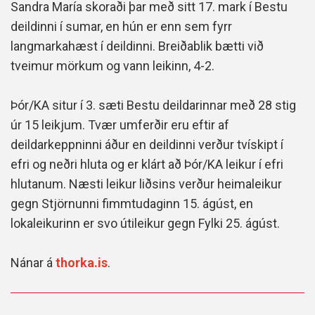
Sandra María skoraði þar með sitt 17. mark í Bestu
deildinni í sumar, en hún er enn sem fyrr
langmarkahæst í deildinni. Breiðablik bætti við
tveimur mörkum og vann leikinn, 4-2.
Þór/KA situr í 3. sæti Bestu deildarinnar með 28 stig
úr 15 leikjum. Tvær umferðir eru eftir af
deildarkeppninni áður en deildinni verður tvískipt í
efri og neðri hluta og er klárt að Þór/KA leikur í efri
hlutanum. Næsti leikur liðsins verður heimaleikur
gegn Stjörnunni fimmtudaginn 15. ágúst, en
lokaleikurinn er svo útileikur gegn Fylki 25. ágúst.
Nánar á
thorka.is
.