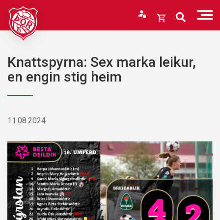
Fara
í
Opna
efni
körfu
Endurheimta lykilorð
Karfan þín
Knattspyrna: Sex marka leikur,
Loka
en engin stig heim
körfu
Karfan er tóm.
11.08.2024