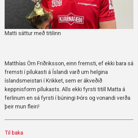
Matti sáttur með titilinn
Matthías Örn Friðriksson, einn fremsti, ef ekki bara sá
fremsti í pílukasti á Íslandi varð um helgina
íslandsmeistari í Krikket, sem er ákveðið
keppnisform pílukasts. Alls ekki fyrsti titill Matta á
ferlinum en sá fyrsti í búningi Þórs og vonandi verða
þeir mun fleiri!
Til baka