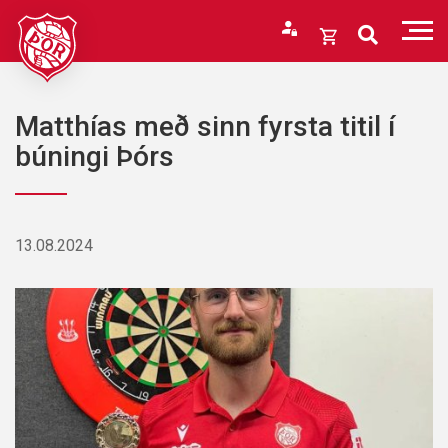
Fara
í
Opna
efni
körfu
Endurheimta lykilorð
Karfan þín
Matthías með sinn fyrsta titil í
Loka
búningi Þórs
körfu
Karfan er tóm.
13.08.2024