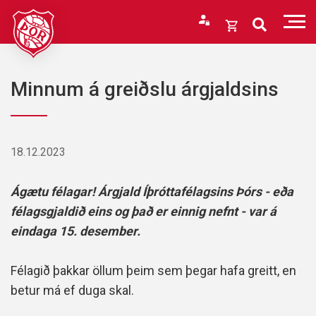
Fara
í
Opna
efni
körfu
Endurheimta lykilorð
Karfan þín
Minnum á greiðslu árgjaldsins
Loka
körfu
Karfan er tóm.
18.12.2023
Ágætu félagar! Árgjald Íþróttafélagsins Þórs - eða
félagsgjaldið eins og það er einnig nefnt - var á
eindaga 15. desember.
Félagið þakkar öllum þeim sem þegar hafa greitt, en
betur má ef duga skal.