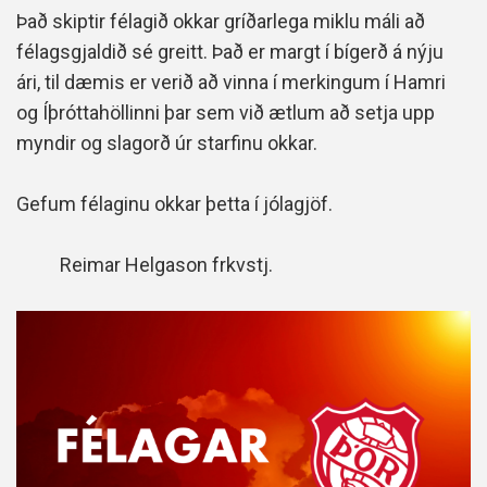
Það skiptir félagið okkar gríðarlega miklu máli að
félagsgjaldið sé greitt. Það er margt í bígerð á nýju
ári, til dæmis er verið að vinna í merkingum í Hamri
og Íþróttahöllinni þar sem við ætlum að setja upp
myndir og slagorð úr starfinu okkar.
Gefum félaginu okkar þetta í jólagjöf.
Reimar Helgason frkvstj.