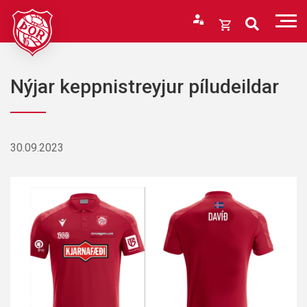
Fara
í
Opna
efni
körfu
Endurheimta lykilorð
Karfan þín
Nýjar keppnistreyjur píludeildar
Loka
körfu
Karfan er tóm.
30.09.2023