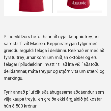
Píludeild Þórs hefur hannað nýjar keppnistreyjur í
samstarfi við Macron. Keppnistreyjan fylgir með
greiddu árgjaldi félaga í deildinni. Reiknað er með að
fyrstu treyjurnar komi um miðjan október og eru
félagar í píludeildinni hvattir til að líta við í aðstöðu
deildarinnar, máta treyjur og stjórn vita um stærð og
merkingu.
Fyrir annað pílufólk eða áhugasama aðdáendur sem
vilja kaupa treyju, en greiða ekki árgjaldið þá kostar
hún 8.500 krónur.