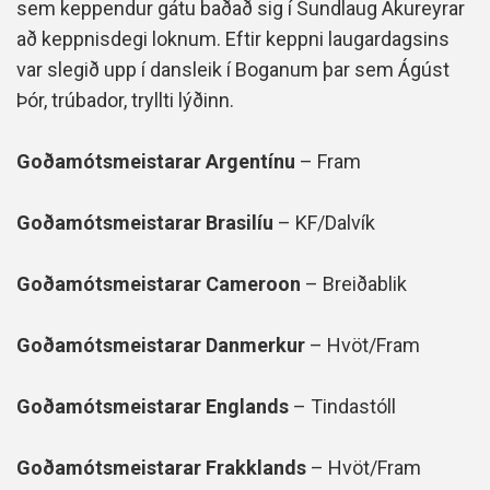
sem keppendur gátu baðað sig í Sundlaug Akureyrar
að keppnisdegi loknum. Eftir keppni laugardagsins
var slegið upp í dansleik í Boganum þar sem Ágúst
Þór, trúbador, tryllti lýðinn.
Goðamótsmeistarar Argentínu
– Fram
Goðamótsmeistarar Brasilíu
– KF/Dalvík
Goðamótsmeistarar Cameroon
– Breiðablik
Goðamótsmeistarar Danmerkur
– Hvöt/Fram
Goðamótsmeistarar Englands
– Tindastóll
Goðamótsmeistarar Frakklands
– Hvöt/Fram