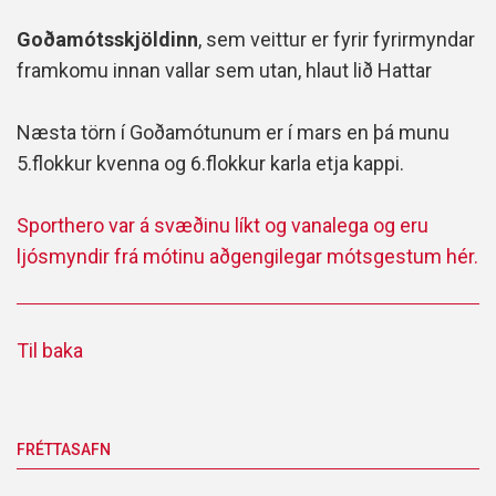
Goðamótsskjöldinn
, sem veittur er fyrir fyrirmyndar
framkomu innan vallar sem utan, hlaut lið Hattar
Næsta törn í Goðamótunum er í mars en þá munu
5.flokkur kvenna og 6.flokkur karla etja kappi.
Sporthero var á svæðinu líkt og vanalega og eru
ljósmyndir frá mótinu aðgengilegar mótsgestum hér.
Til baka
FRÉTTASAFN