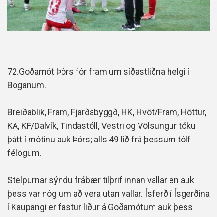
72.Goðamót Þórs fór fram um síðastliðna helgi í
Boganum.
Breiðablik, Fram, Fjarðabyggð, HK, Hvöt/Fram, Höttur,
KA, KF/Dalvík, Tindastóll, Vestri og Völsungur tóku
þátt í mótinu auk Þórs; alls 49 lið frá þessum tólf
félögum.
Stelpurnar sýndu frábær tilþrif innan vallar en auk
þess var nóg um að vera utan vallar. Ísferð í Ísgerðina
í Kaupangi er fastur liður á Goðamótum auk þess