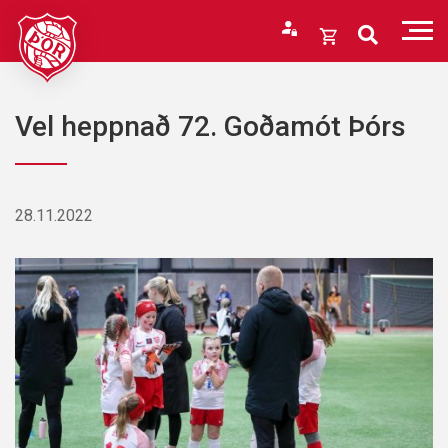
Fara
í
Opna
efni
körfu
Endurheimta lykilorð
Karfan þín
Vel heppnað 72. Goðamót Þórs
Loka
körfu
Karfan er tóm.
28.11.2022