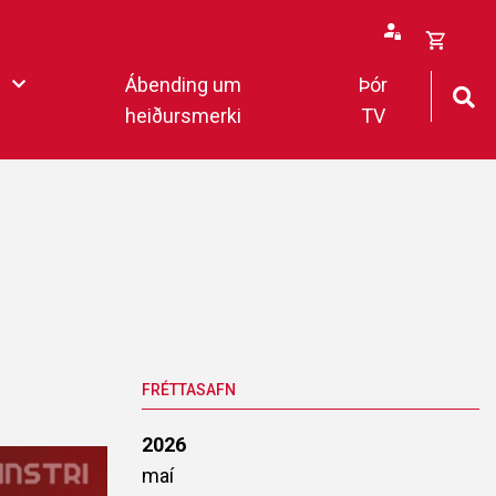
Opna
Ábending um
Þór
körfu
heiðursmerki
TV
rfan þín
Loka
körfu
fan er tóm.
deildar 2022
FRÉTTASAFN
2026
maí