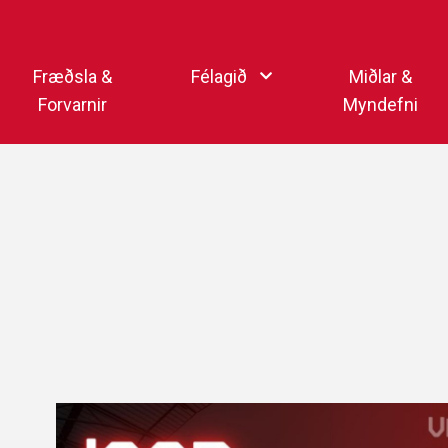
Endurheimta lykilorð
Fræðsla &
Félagið
Miðlar &
Forvarnir
Myndefni
Ka
Starfsfólk
Samfélagsmiðlar
Kar
Aðalstjórn
Sjónvarpsstöð Þórs
Getraunaþjónusta Þórs
Þórshlaðvarpið
Þórssvæðið
Myndaalbúm
Þórsmerkið (logo)
Vertíðarlok Knattspyrnu
Sagan og heiðursmerki
Íþróttafólk Þórs
Lög Þórs
Fyrirmyndarfélag ÍSÍ