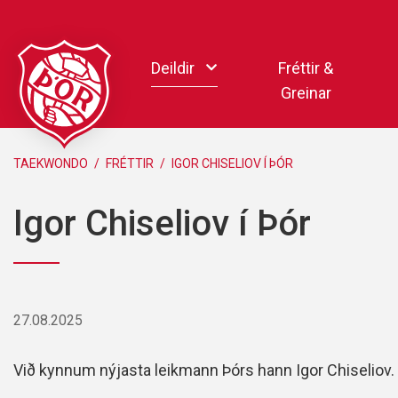
Fara
í
Deildir
Fréttir &
efni
Greinar
Handbolti
TAEKWONDO
/
FRÉTTIR
/
IGOR CHISELIOV Í ÞÓR
Körfubolti
Igor Chiseliov í Þór
Knattspyrna
Pílukast
Taekwondo
Hnefaleikar
27.08.2025
Keila
Rafíþróttir
Við kynnum nýjasta leikmann Þórs hann Igor Chiseliov.
Pollamót Samskipa