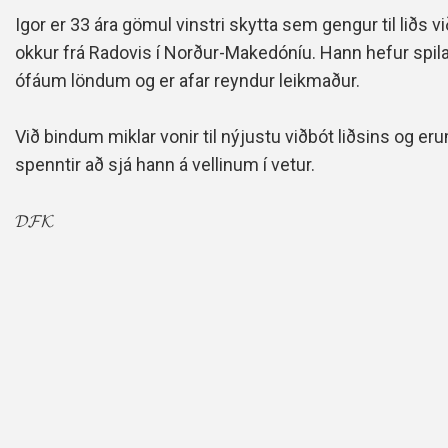
Igor er 33 ára gömul vinstri skytta sem gengur til liðs vi
okkur frá Radovis í Norður-Makedóníu. Hann hefur spila
ófáum löndum og er afar reyndur leikmaður.
Við bindum miklar vonir til nýjustu viðbót liðsins og er
spenntir að sjá hann á vellinum í vetur.
𝓓𝓕𝓚