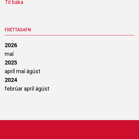
Til baka
FRÉTTASAFN
2026
maí
2025
apríl
maí
ágúst
2024
febrúar
apríl
ágúst