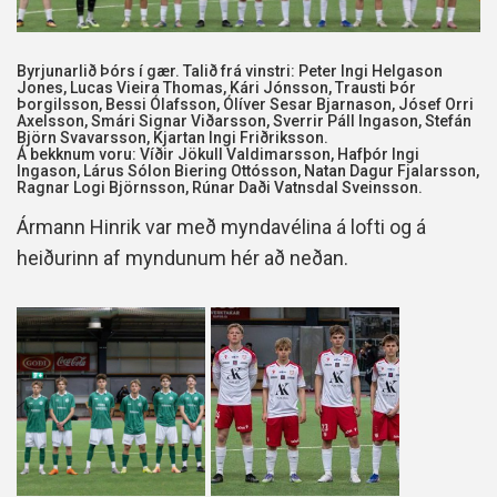
Byrjunarlið Þórs í gær. Talið frá vinstri: Peter Ingi Helgason
Jones, Lucas Vieira Thomas, Kári Jónsson, Trausti Þór
Þorgilsson, Bessi Ólafsson, Ólíver Sesar Bjarnason, Jósef Orri
Axelsson, Smári Signar Viðarsson, Sverrir Páll Ingason, Stefán
Björn Svavarsson, Kjartan Ingi Friðriksson.
Á bekknum voru: Víðir Jökull Valdimarsson, Hafþór Ingi
Ingason, Lárus Sólon Biering Ottósson, Natan Dagur Fjalarsson,
Ragnar Logi Björnsson, Rúnar Daði Vatnsdal Sveinsson.
Ármann Hinrik var með myndavélina á lofti og á
heiðurinn af myndunum hér að neðan.