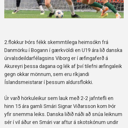
2.flokkur Þórs fékk skemmtilega heimsókn frá
Danmörku í Bogann í gærkvöldi en U19 ára lið danska
úrvalsdeildarfélagsins Viborg er í æfingaferð á
Akureyri þessa dagana og lék af því tilefni æfingaleik
gegn okkar mönnum, sem eru ríkjandi
Íslandsmeistarar í þessum aldursflokki.
Úr varð hörkuleikur sem lauk með 2-2 jafntefli en
hinn 15 ára gamli Smári Signar Viðarsson kom Þór
yfir snemma leiks. Danska liðið náði að snúa leiknum
sér í vil áður en Smári var aftur á skotskónum undir