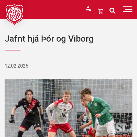
Fara
í
Opna
efni
körfu
Endurheimta lykilorð
Karfan þín
Jafnt hjá Þór og Viborg
Loka
körfu
Karfan er tóm.
12.02.2026