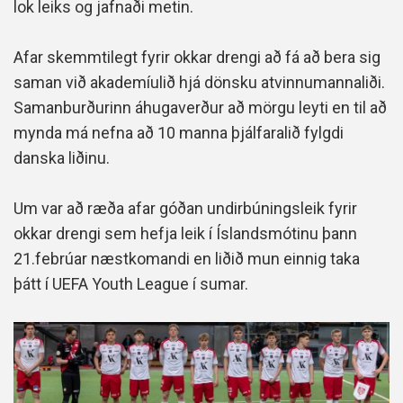
lok leiks og jafnaði metin.
Afar skemmtilegt fyrir okkar drengi að fá að bera sig
saman við akademíulið hjá dönsku atvinnumannaliði.
Samanburðurinn áhugaverður að mörgu leyti en til að
mynda má nefna að 10 manna þjálfaralið fylgdi
danska liðinu.
Um var að ræða afar góðan undirbúningsleik fyrir
okkar drengi sem hefja leik í Íslandsmótinu þann
21.febrúar næstkomandi en liðið mun einnig taka
þátt í UEFA Youth League í sumar.