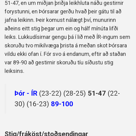
51-47, en um miðjan þriðja leikhluta náðu gestirnir
forystunni, en Þórsarar gerðu hvað þeir gátu til að
jafna leikinn. Þeir komust nálægt því, munurinn
aðeins eitt stig þegar um ein og hálf mínúta lifði
leiks. Lukkudísirnar gengu þá í lið með ÍR-ingum sem
skoruðu tvo mikilvæga þrista á meðan skot Þórsara
vildu ekki ofan í. Fór svo á endanum, eftir að staðan
var 89-90 að gestirnir skoruðu tíu síðustu stig
leiksins.
Þór - ÍR
(23-22) (28-25)
51-47
(22-
30) (16-23)
89-100
Stig/fráköst/stoðsendingar