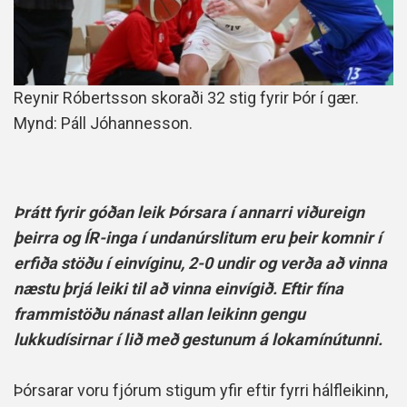
Reynir Róbertsson skoraði 32 stig fyrir Þór í gær.
Mynd: Páll Jóhannesson.
Þrátt fyrir góðan leik Þórsara í annarri viðureign
þeirra og ÍR-inga í undanúrslitum eru þeir komnir í
erfiða stöðu í einvíginu, 2-0 undir og verða að vinna
næstu þrjá leiki til að vinna einvígið. Eftir fína
frammistöðu nánast allan leikinn gengu
lukkudísirnar í lið með gestunum á lokamínútunni.
Þórsarar voru fjórum stigum yfir eftir fyrri hálfleikinn,