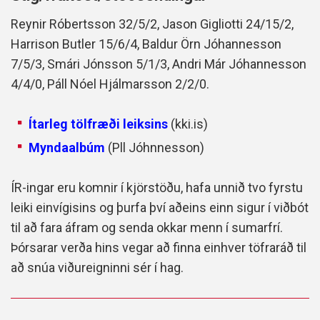
Reynir Róbertsson 32/5/2, Jason Gigliotti 24/15/2,
Harrison Butler 15/6/4, Baldur Örn Jóhannesson
7/5/3, Smári Jónsson 5/1/3, Andri Már Jóhannesson
4/4/0,
Páll Nóel Hjálmarsson 2/2/0.
Ítarleg tölfræði leiksins
(kki.is)
Myndaalbúm
(Pll Jóhnnesson)
ÍR-ingar eru komnir í kjörstöðu, hafa unnið tvo fyrstu
leiki einvígisins og þurfa því aðeins einn sigur í viðbót
til að fara áfram og senda okkar menn í sumarfrí.
Þórsarar verða hins vegar að finna einhver töfraráð til
að snúa viðureigninni sér í hag.