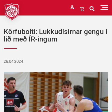
Fara
í
Opna
efni
körfu
Endurheimta lykilorð
Karfan þín
Körfubolti: Lukkudísirnar gengu í
Loka
lið með ÍR-ingum
körfu
Karfan er tóm.
28.04.2024