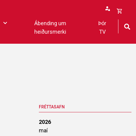
Opna
Ábending um
Þór
körfu
heiðursmerki
TV
rfan þín
Loka
körfu
fan er tóm.
deildar 2022
FRÉTTASAFN
2026
maí