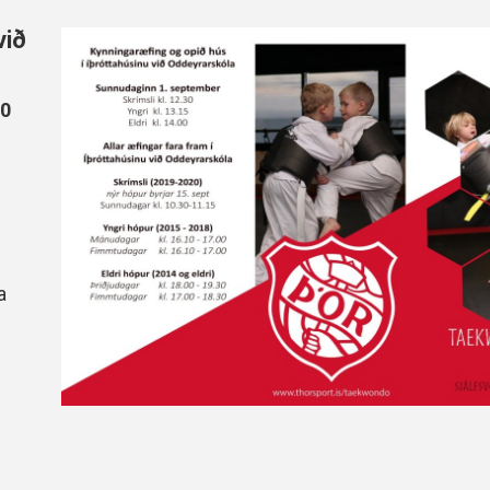
Handbók aðalstjórnar Þórs
við
Ársskýrslur
30
a