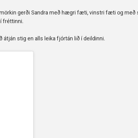
rkin gerði Sandra með hægri fæti, vinstri fæti og með s
fréttinni.
án stig en alls leika fjórtán lið í deildinni.