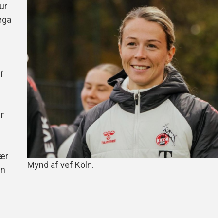
ur
Handbók aðalstjórnar Þórs
lega
Ársskýrslur
lf
r
ær
Mynd af vef Köln.
an