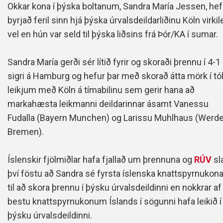
Okkar kona í þýska boltanum, Sandra María Jessen, hef
byrjað feril sinn hjá þýska úrvalsdeildarliðinu Köln virki
vel en hún var seld til þýska liðsins frá Þór/KA í sumar.
Sandra María gerði sér lítið fyrir og skoraði þrennu í 4-1
sigri á Hamburg og hefur þar með skorað átta mörk í tó
leikjum með Köln á tímabilinu sem gerir hana að
markahæsta leikmanni deildarinnar ásamt Vanessu
Fudalla (Bayern Munchen) og Larissu Muhlhaus (Werde
Bremen).
Íslenskir fjölmiðlar hafa fjallað um þrennuna og
RÚV
sl
því föstu að Sandra sé fyrsta íslenska knattspyrnukon
til að skora þrennu í þýsku úrvalsdeildinni en nokkrar af
bestu knattspyrnukonum Íslands í sögunni hafa leikið í
þýsku úrvalsdeildinni.