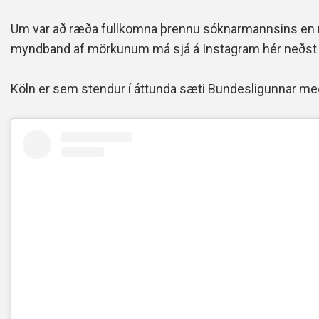
Um var að ræða fullkomna þrennu sóknarmannsins en mö
myndband af mörkunum má sjá á Instagram hér neðst í 
Köln er sem stendur í áttunda sæti Bundesligunnar með átj