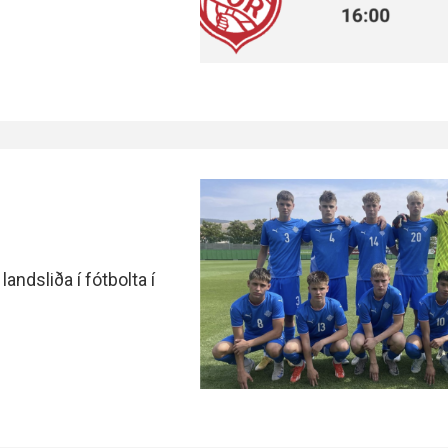
landsliða í fótbolta í