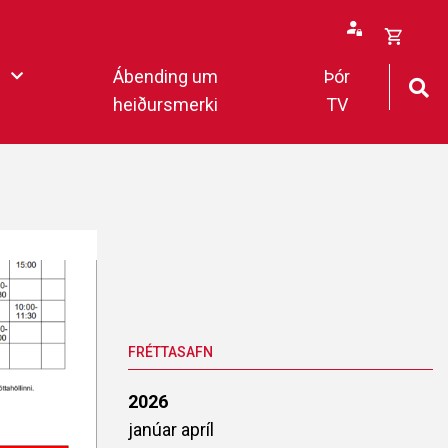
Opna
Ábending um
Þór
körfu
heiðursmerki
TV
rfan þín
Loka
körfu
fan er tóm.
deildar 2022
FRÉTTASAFN
2026
janúar
apríl