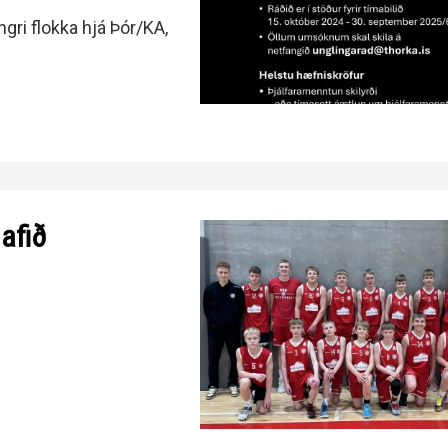
gri flokka hjá Þór/KA,
afið