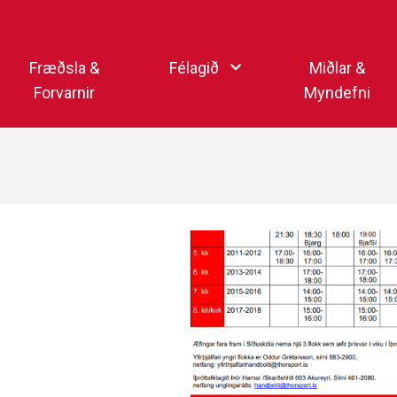
Endurheimta lykilorð
Fræðsla &
Félagið
Miðlar &
Forvarnir
Myndefni
Ka
Starfsfólk
Samfélagsmiðlar
Kar
Aðalstjórn
Sjónvarpsstöð Þórs
Getraunaþjónusta Þórs
Þórshlaðvarpið
Þórssvæðið
Myndaalbúm
Þórsmerkið (logo)
Vertíðarlok Knattspyrnu
Sagan og heiðursmerki
Íþróttafólk Þórs
Lög Þórs
Fyrirmyndarfélag ÍSÍ