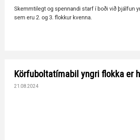
Skemmtilegt og spennandi starf í boði við þjálfun yn
sem eru 2. og 3. flokkur kvenna.
Körfuboltatímabil yngri flokka er h
21.08.2024