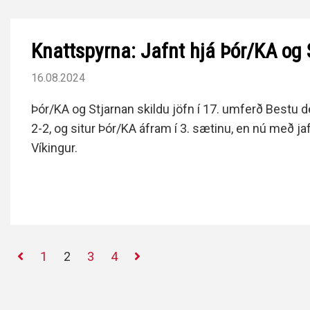
Knattspyrna: Jafnt hjá Þór/KA og 
16.08.2024
Þór/KA og Stjarnan skildu jöfn í 17. umferð Bestu de
2-2, og situr Þór/KA áfram í 3. sætinu, en nú með j
Víkingur.
1
2
3
4