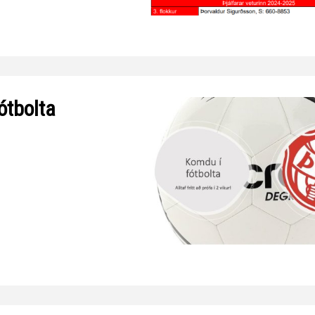
Handbók aðalstjórnar Þórs
Ársskýrslur
ótbolta