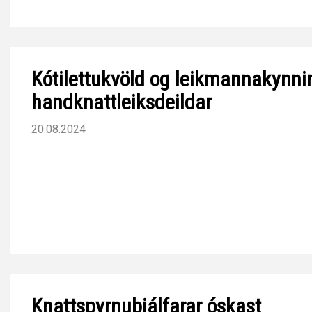
Kótilettukvöld og leikmannakynni
handknattleiksdeildar
20.08.2024
Knattspyrnuþjálfarar óskast