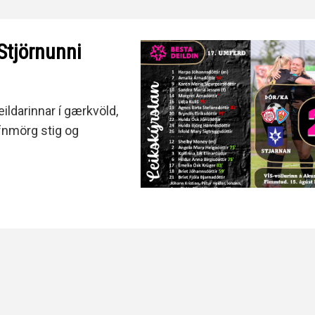
Stjörnunni
ildarinnar í gærkvöld,
afnmörg stig og