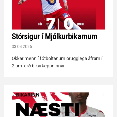
Stórsigur í Mjólkurbikarnum
03.04.2025
Okkar menn í fótboltanum örugglega áfram í
2.umferð bikarkeppninnar.