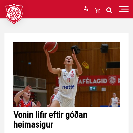
Fara
í
Opna
efni
körfu
Endurheimta lykilorð
Karfan þín
Loka
körfu
Karfan er tóm.
Vonin lifir eftir góðan
heimasigur