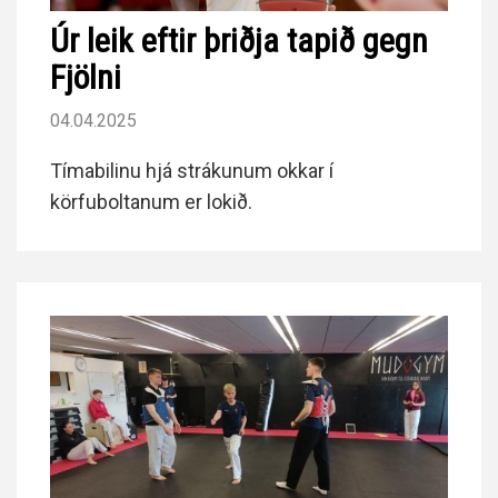
Úr leik eftir þriðja tapið gegn
Fjölni
04.04.2025
Tímabilinu hjá strákunum okkar í
körfuboltanum er lokið.