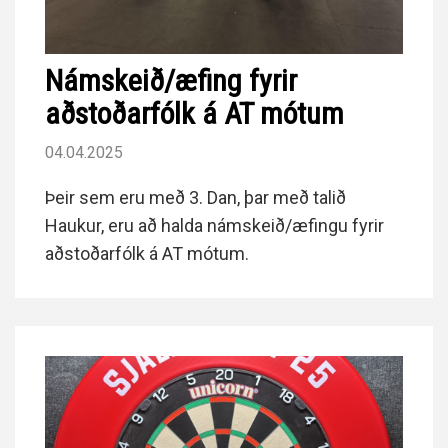
Námskeið/æfing fyrir
aðstoðarfólk á AT mótum
04.04.2025
Þeir sem eru með 3. Dan, þar með talið
Haukur, eru að halda námskeið/æfingu fyrir
aðstoðarfólk á AT mótum.