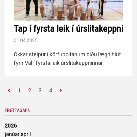
Tap í fyrsta leik í úrslitakeppni
01.04.2025
Okkar stelpur í körfuboltanum biðu lægri hlut
fyrir Val í fyrsta leik úrslitakeppninnar.
1
2
3
4
FRÉTTASAFN
2026
janúar
apríl