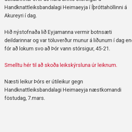
Handknattleiksbandalagi Heimaeyja í Íþróttahöllinni á
Akureyri í dag.
Hið nýstofnaða lið Eyjamanna vermir botnsæti
deildarinnar og var töluverður munur á liðunum í dag e
fór að lokum svo að Þór vann stórsigur, 45-21.
Smelltu hér til að skoða leikskýrsluna úr leiknum.
Næsti leikur Þórs er útileikur gegn
Handknattleiksbandalagi Heimaeyja næstkomandi
föstudag, 7.mars.