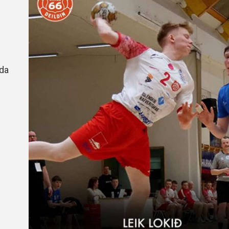
Handbók aðalstjórnar Þórs
Ársskýrslur
nda