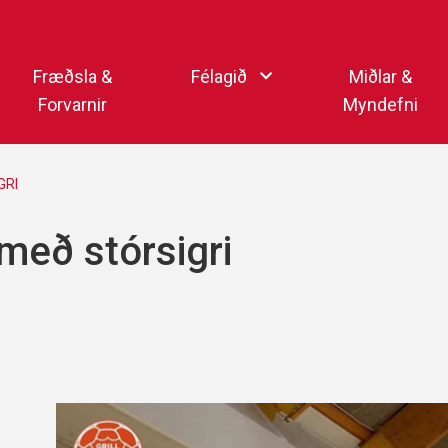
Endurheimta lykilorð
Fræðsla &
Félagið
Miðlar &
Forvarnir
Myndefni
Ka
Starfsfólk
Samfélagsmiðlar
GRI
Kar
Aðalstjórn
Sjónvarpsstöð Þórs
með stórsigri
Getraunaþjónusta Þórs
Þórshlaðvarpið
Þórssvæðið
Myndaalbúm
Þórsmerkið (logo)
Vertíðarlok Knattspyrnu
Sagan og heiðursmerki
Íþróttafólk Þórs
Lög Þórs
Fyrirmyndarfélag ÍSÍ