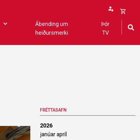
Opna
Ábending um
Þór
körfu
heiðursmerki
TV
rfan þín
Loka
körfu
fan er tóm.
deildar 2022
FRÉTTASAFN
2026
janúar
apríl