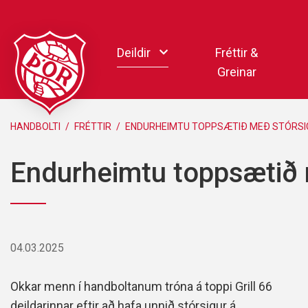
Fara
í
Deildir
Fréttir &
efni
Greinar
Handbolti
HANDBOLTI
/
FRÉTTIR
/
ENDURHEIMTU TOPPSÆTIÐ MEÐ STÓRSI
Körfubolti
Endurheimtu toppsætið 
Knattspyrna
Pílukast
Taekwondo
Hnefaleikar
04.03.2025
Keila
Rafíþróttir
Okkar menn í handboltanum tróna á toppi Grill 66
Pollamót Samskipa
deildarinnar eftir að hafa unnið stórsigur á