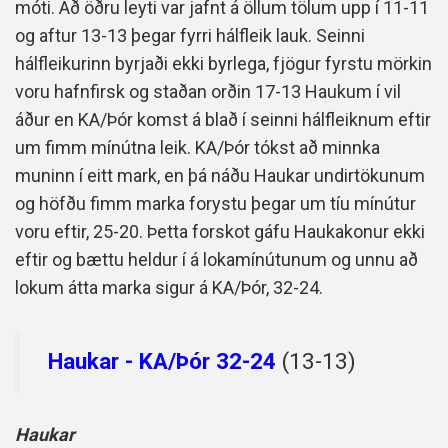
móti. Að öðru leyti var jafnt á öllum tölum upp í 11-11
og aftur 13-13 þegar fyrri hálfleik lauk. Seinni
hálfleikurinn byrjaði ekki byrlega, fjögur fyrstu mörkin
voru hafnfirsk og staðan orðin 17-13 Haukum í vil
áður en KA/Þór komst á blað í seinni hálfleiknum eftir
um fimm mínútna leik. KA/Þór tókst að minnka
muninn í eitt mark, en þá náðu Haukar undirtökunum
og höfðu fimm marka forystu þegar um tíu mínútur
voru eftir, 25-20. Þetta
forskot gáfu Haukakonur ekki
eftir og bættu heldur í á lokamínútunum og unnu að
lokum átta marka sigur á KA/Þór, 32-24.
Haukar - KA/Þór 32-24
(13-13)
Haukar