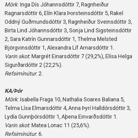
Mörk
: Inga Dís Jóhannsdóttir 7, Ragnheiður
Ragnarsdóttir 6, Elín Klara Þorsteinsdóttir 5, Rakel
Oddný Guðmundsdóttir 3, Ragnheiður Sveinsdóttir 3,
Birta Lind Jóhannsdóttir 3, Sonja Lind Sigsteinsdóttir
2, Sara Katrín Gunnarsdóttir 1, Thelma Melsted
Björgvinsdóttir 1, Alexandra Líf Arnarsdóttir 1.
Varin skot
: Margrét Einarsdóttir 7 (29,2%), Elísa Helga
Sigurðardóttir 2 (22,2%).
Refsimínútur
: 2.
KA/Þór
Mörk
: Isabella Fraga 10, Nathalia Soares Baliana 5,
Telma Lísa Elmarsdóttir 4, Anna Þyrí Halldórsdóttir 3,
Lydía Gunnþórsdóttir 1, Aþena Einvarðsdóttir 1.
Varin skot
: Matea Lonac 11 (25,6%).
Refsimínútur
: 6.