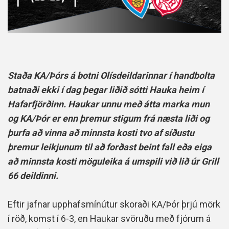
Staða KA/Þórs á botni Olísdeildarinnar í handbolta
batnaði ekki í dag þegar liðið sótti Hauka heim í
Hafarfjörðinn. Haukar unnu með átta marka mun
og KA/Þór er enn þremur stigum frá næsta liði og
þurfa að vinna að minnsta kosti tvo af síðustu
þremur leikjunum til að forðast beint fall eða eiga
að minnsta kosti möguleika á umspili við lið úr Grill
66 deildinni.
Eftir jafnar upphafsmínútur skoraði KA/Þór þrjú mörk
í röð, komst í 6-3, en Haukar svöruðu með fjórum á