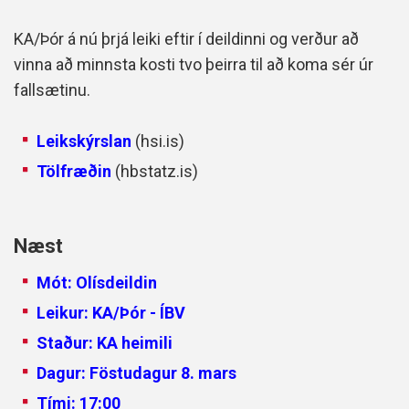
KA/Þór á nú þrjá leiki eftir í deildinni og verður að
vinna að minnsta kosti tvo þeirra til að koma sér úr
fallsætinu.
Leikskýrslan
(hsi.is)
Tölfræðin
(hbstatz.is)
Næst
Mót: Olísdeildin
Leikur: KA/Þór - ÍBV
Staður: KA heimili
Dagur: Föstudagur 8. mars
Tími: 17:00