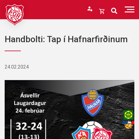
Fara
í
Opna
efni
körfu
Endurheimta lykilorð
Karfan þín
Handbolti: Tap í Hafnarfirðinum
Loka
körfu
Karfan er tóm.
24.02.2024