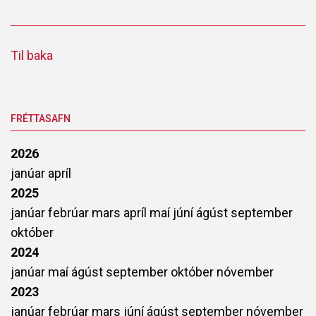
Til baka
FRÉTTASAFN
2026
janúar
apríl
2025
janúar
febrúar
mars
apríl
maí
júní
ágúst
september
október
2024
janúar
maí
ágúst
september
október
nóvember
2023
janúar
febrúar
mars
júní
ágúst
september
nóvember