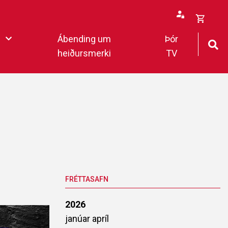
Opna
Ábending um
Þór
körfu
heiðursmerki
TV
rfan þín
Loka
körfu
fan er tóm.
deildar 2022
FRÉTTASAFN
2026
janúar
apríl