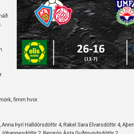
Handbók aðalstjórnar Þórs
Ársskýrslur
 náð
.
n
r
mörk, fimm hvor.
 Anna Þyrí Halldórsdóttir 4, Rakel Sara Elvarsdóttir 4, Aþe
A. Jóhannesdóttir 2, Bergrós Ásta Guðmundsdóttir 2.