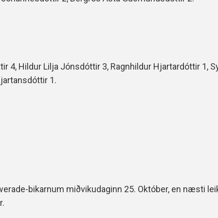
r 4, Hildur Lilja Jónsdóttir 3, Ragnhildur Hjartardóttir 1, Sy
jartansdóttir 1.
werade-bikarnum miðvikudaginn 25. Október, en næsti leiku
r.