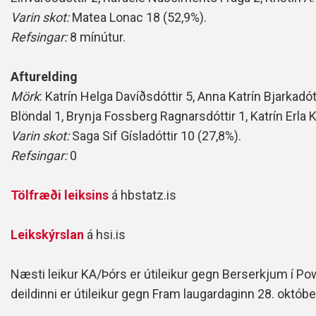
Varin skot:
Matea Lonac 18 (52,9%).
Refsingar:
8 mínútur.
Afturelding
Mörk
: Katrín Helga Davíðsdóttir 5, Anna Katrín Bjarkadótti
Blöndal 1, Brynja Fossberg Ragnarsdóttir 1, Katrín Erla K
Varin skot:
Saga Sif Gísladóttir 10 (27,8%).
Refsingar:
0
Tölfræði leiksins
á hbstatz.is
Leikskýrslan
á hsi.is
Næsti leikur KA/Þórs er útileikur gegn Berserkjum í Po
deildinni er
útileikur gegn Fram laugardaginn 28. októbe