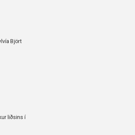
lvía Björt
r liðsins í