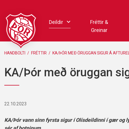
Fara
í
Deildir
Fréttir &
efni
Greinar
Handbolti
HANDBOLTI
/
FRÉTTIR
/
KA/ÞÓR MEÐ ÖRUGGAN SIGUR Á AFTURE
Körfubolti
KA/Þór með öruggan sig
Knattspyrna
Pílukast
Taekwondo
Hnefaleikar
22.10.2023
Keila
Rafíþróttir
KA/Þór vann sinn fyrsta sigur í Olísdeildinni í gær og ly
Pollamót Samskipa
sér af botninum.