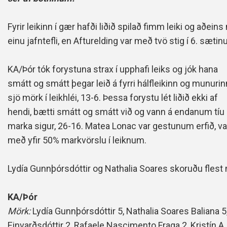
Fyrir leikinn í gær hafði liðið spilað fimm leiki og aðeins
einu jafntefli, en Afturelding var með tvö stig í 6. sætinu
KA/Þór tók forystuna strax í upphafi leiks og jók hana
smátt og smátt þegar leið á fyrri hálfleikinn og munurin
sjö mörk í leikhléi, 13-6. Þessa forystu lét liðið ekki af
hendi, bætti smátt og smátt við og vann á endanum tíu
marka sigur, 26-16.
Matea Lonac var gestunum erfið, va
með yfir 50% markvörslu í leiknum.
Lydía Gunnþórsdóttir og Nathalia Soares skoruðu flest 
KA/Þór
Mörk:
Lydía Gunnþórsdóttir 5, Nathalia Soares Baliana 5,
Einvarðsdóttir 2, Rafaele Nascimento Fraga 2, Kristín 