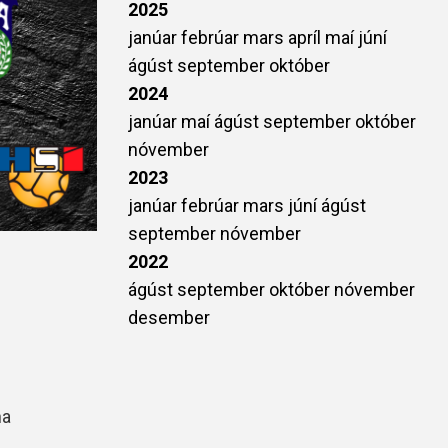
2025
janúar
febrúar
mars
apríl
maí
júní
ágúst
september
október
2024
janúar
maí
ágúst
september
október
nóvember
2023
janúar
febrúar
mars
júní
ágúst
september
nóvember
2022
ágúst
september
október
nóvember
desember
na