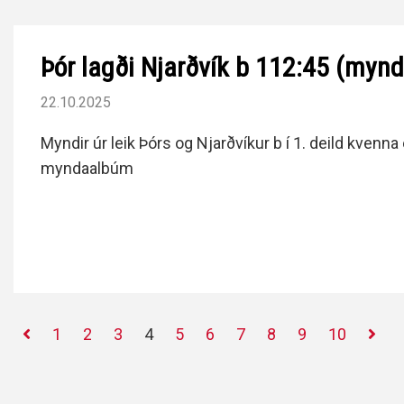
Þór lagði Njarðvík b 112:45 (mynd
22.10.2025
Myndir úr leik Þórs og Njarðvíkur b í 1. deild kvenna
myndaalbúm
1
2
3
4
5
6
7
8
9
10