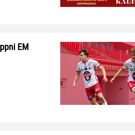
Handbók aðalstjórnar Þórs
Ársskýrslur
eppni EM