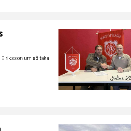
s
 Eiríksson um að taka
n