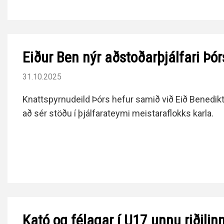
Eiður Ben nýr aðstoðarþjálfari Þór
31.10.2025
Knattspyrnudeild Þórs hefur samið við Eið Benedikt
að sér stöðu í þjálfarateymi meistaraflokks karla.
Kató og félagar í U17 unnu riðilin