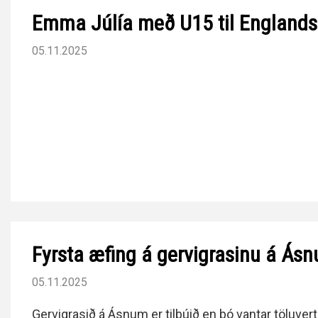
Emma Júlía með U15 til Englands
05.11.2025
Fyrsta æfing á gervigrasinu á Ás
05.11.2025
Gervigrasið á Ásnum er tilbúið en þó vantar töluvert