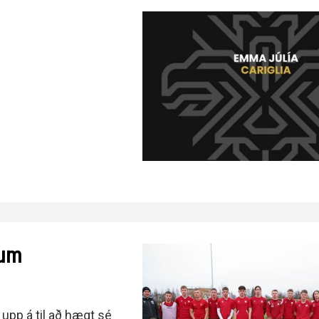
num
 upp á til að hægt sé