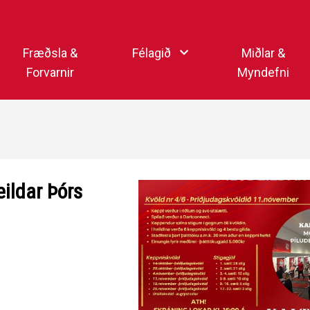
Endurheimta lykilorð
Fræðsla &
Félagið
Miðlar &
Forvarnir
Myndefni
Ka
Starfsfólk
Samfélagsmiðlar
Kar
Aðalstjórn
Sjónvarpsstöð Þórs
Getraunaþjónusta Þórs
Þórshlaðvarpið
eildar Þórs
Þórssvæðið
Myndaalbúm
Þórsmerkið (logo)
Vertíðarlok Knattspyrnud
Sagan og heiðursmerki
Íþróttafólk Þórs
Lög Þórs
Fyrirmyndarfélag ÍSÍ