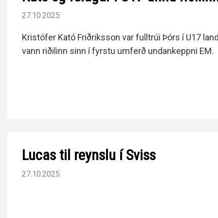
27.10.2025
Kristófer Kató Friðriksson var fulltrúi Þórs í U17 la
vann riðilinn sinn í fyrstu umferð undankeppni EM.
Lucas til reynslu í Sviss
27.10.2025