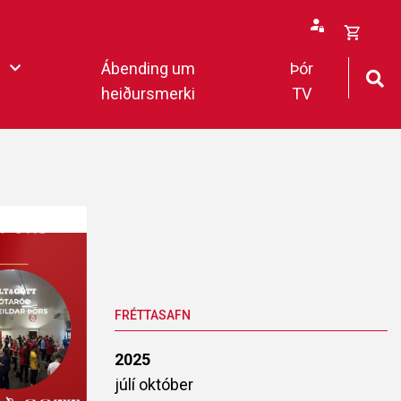
Opna
Ábending um
Þór
körfu
heiðursmerki
TV
rfan þín
Loka
körfu
fan er tóm.
eildar 2022
FRÉTTASAFN
2025
júlí
október