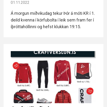
01.11.2022
Á morgun miðvikudag tekur Þór á móti KR í 1.
deild kvenna í körfubolta í leik sem fram fer í
íþróttahöllinni og hefst klukkan 19:15.