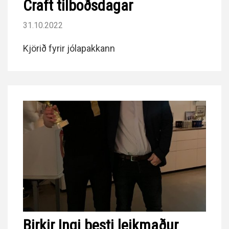
Craft tilboðsdagar
31.10.2022
Kjörið fyrir jólapakkann
Birkir Ingi besti leikmaður