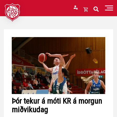
Fara
í
Opna
efni
körfu
Endurheimta lykilorð
Karfan þín
Loka
körfu
Karfan er tóm.
Þór tekur á móti KR á morgun
miðvikudag