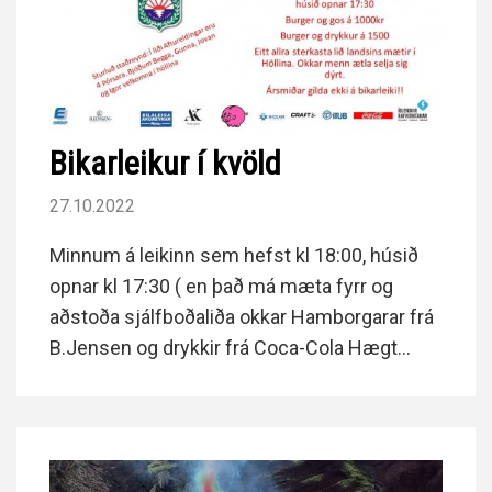
Bikarleikur í kvöld
27.10.2022
Minnum á leikinn sem hefst kl 18:00, húsið
opnar kl 17:30 ( en það má mæta fyrr og
aðstoða sjálfboðaliða okkar Hamborgarar frá
B.Jensen og drykkir frá Coca-Cola Hægt
verður að horfa á leikinn í steymi :
https://page.inplayer.com/ThorSportsclub/item.ht
id=3460588&fbclid=IwAR3zxgkEa3X-
YeWrWFFI3S52C-