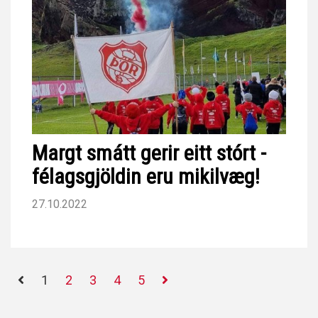
YOPtpDdmK9Th9LDTJWS9hWAcvOw8xg6Bk
Margt smátt gerir eitt stórt -
félagsgjöldin eru mikilvæg!
27.10.2022
1
2
3
4
5