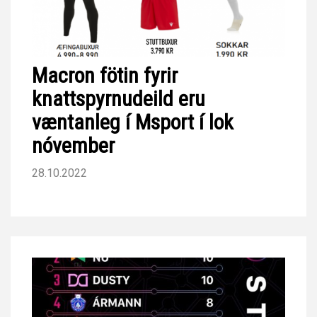
Macron fötin fyrir
knattspyrnudeild eru
væntanleg í Msport í lok
nóvember
28.10.2022