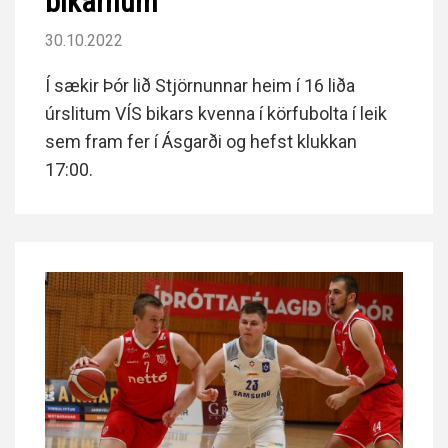
bikarnum
30.10.2022
Í sækir Þór lið Stjörnunnar heim í 16 liða
úrslitum VÍS bikars kvenna í körfubolta í leik
sem fram fer í Ásgarði og hefst klukkan
17:00.