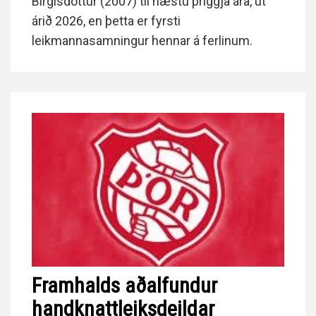
Birgisdóttur (2007) til næstu þriggja ára, út
árið 2026, en þetta er fyrsti
leikmannasamningur hennar á ferlinum.
Framhalds aðalfundur
handknattleiksdeildar