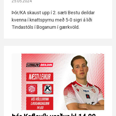
25.05.2024
Þór/KA skaust upp í 2. sæti Bestu deildar
kvenna í knattspyrnu með 5-0 sigri á liði
Tindastóls í Boganum í gærkvöld.