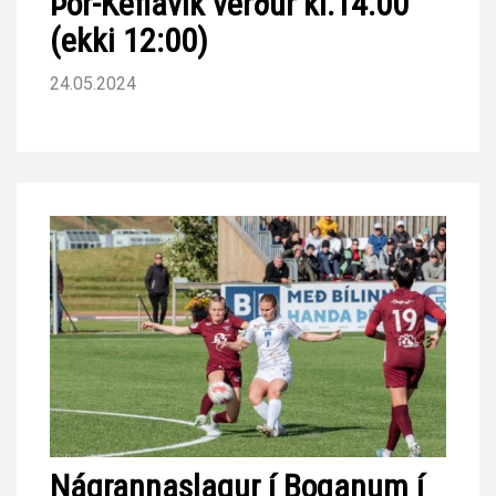
Þór-Keflavík verður kl.14.00
(ekki 12:00)
24.05.2024
Nágrannaslagur í Boganum í