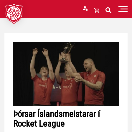
Fara
í
Opna
efni
körfu
Endurheimta lykilorð
Karfan þín
Loka
körfu
Karfan er tóm.
Þórsar Íslandsmeistarar í
Rocket League