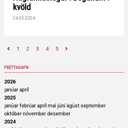
kvöld
24.05.2024
1
2
3
4
5
FRÉTTASAFN
2026
janúar
apríl
2025
janúar
febrúar
apríl
maí
júní
ágúst
september
október
nóvember
desember
2024