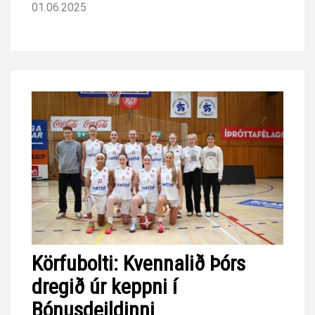
01.06.2025
Körfubolti: Kvennalið Þórs
dregið úr keppni í
Bónusdeildinni