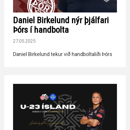
Daniel Birkelund nýr þjálfari
Þórs í handbolta
27.05.2025
Daniel Birkelund tekur við handboltaliði Þórs