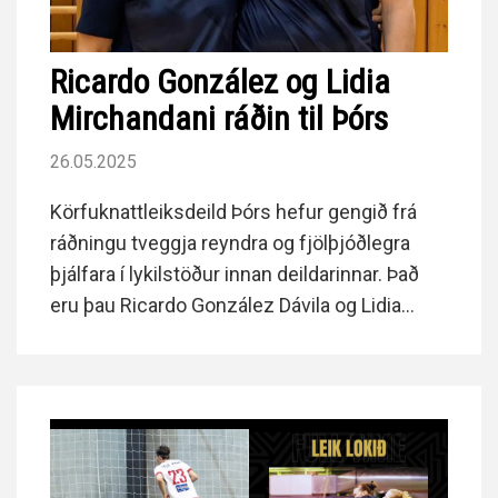
Ricardo González og Lidia
Mirchandani ráðin til Þórs
26.05.2025
Körfuknattleiksdeild Þórs hefur gengið frá
ráðningu tveggja reyndra og fjölþjóðlegra
þjálfara í lykilstöður innan deildarinnar. Það
eru þau Ricardo González Dávila og Lidia
Mirchandani, sem taka formlega til starfa hjá
félaginu í byrjun ágúst.