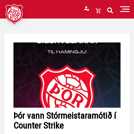
Fara
í
Opna
efni
körfu
Endurheimta lykilorð
Karfan þín
Loka
körfu
Karfan er tóm.
Þór vann Stórmeistaramótið í
Counter Strike