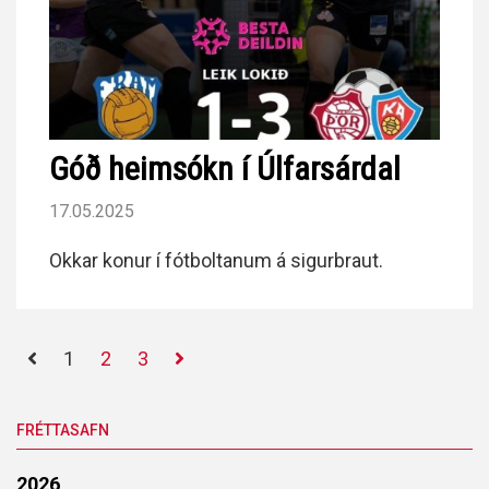
Góð heimsókn í Úlfarsárdal
17.05.2025
Okkar konur í fótboltanum á sigurbraut.
1
2
3
FRÉTTASAFN
2026