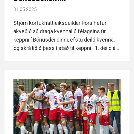
31.05.2025
Stjórn körfuknattleiksdeildar Þórs hefur
ákveðið að draga kvennalið félagsins úr
keppni í Bónusdeildinni, efstu deild kvenna,
og skrá liðið þess í stað til keppni í 1. deild á
komandi keppnistímabili. Þetta var tilkynnt
með bréfi til stuðningsmanna fyrr í dag.