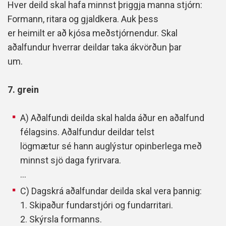
Hver deild skal hafa minnst þriggja manna stjórn:
Formann, ritara og gjaldkera. Auk þess
er heimilt er að kjósa meðstjórnendur. Skal
aðalfundur hverrar deildar taka ákvörðun þar
um.
7. grein
A) Aðalfundi deilda skal halda áður en aðalfund
félagsins. Aðalfundur deildar telst
lögmætur sé hann auglýstur opinberlega með
minnst sjö daga fyrirvara.
...
C) Dagskrá aðalfundar deilda skal vera þannig:
1. Skipaður fundarstjóri og fundarritari.
2. Skýrsla formanns.