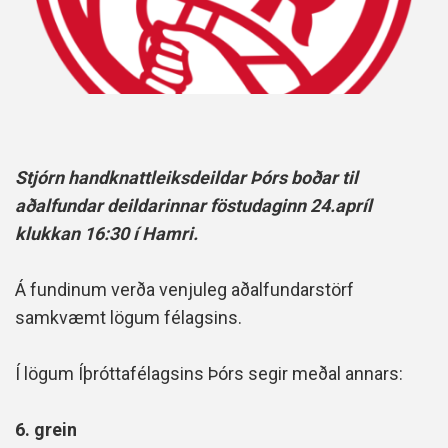
Stjórn handknattleiksdeildar Þórs boðar til
aðalfundar deildarinnar föstudaginn 24.apríl
klukkan 16:30 í Hamri.
Á fundinum verða venjuleg aðalfundarstörf
samkvæmt lögum félagsins.
Í lögum Íþróttafélagsins Þórs segir meðal annars:
6. grein