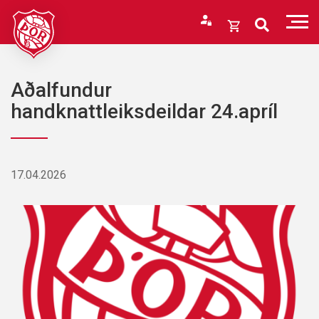
Fara
í
Opna
efni
körfu
Endurheimta lykilorð
Karfan þín
Aðalfundur
Loka
handknattleiksdeildar 24.apríl
körfu
Karfan er tóm.
17.04.2026