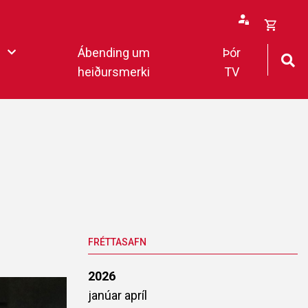
Opna
Ábending um
Þór
körfu
heiðursmerki
TV
rfan þín
Loka
körfu
fan er tóm.
deildar 2022
FRÉTTASAFN
2026
janúar
apríl