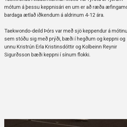
mótum á þessu keppnisári en um er að ræða æfingamó
bardaga ætlað iðkendum á aldrinum 4-12 ára.
Taekwondo-deild Þórs var með sjö keppendur á mótin
sem stóðu sig með prýði, bæði í hegðum og keppni og
unnu Kristrún Erla Kristinsdóttir og Kolbeinn Reynir
Sigurðsson bæði keppni í sínum flokki.