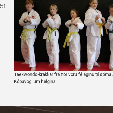
Handbók aðalstjórnar Þórs
t í
Ársskýrslur
u
Taekwondo-krakkar frá Þór voru félaginu til sóma 
Kópavogi um helgina.