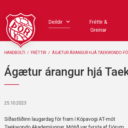
Fara
í
Deildir
Fréttir &
efni
Greinar
Handbolti
HANDBOLTI
/
FRÉTTIR
/
ÁGÆTUR ÁRANGUR HJÁ TAEKWONDO-FÓ
Körfubolti
Ágætur árangur hjá Tae
Knattspyrna
Pílukast
Taekwondo
Hnefaleikar
25.10.2023
Keila
Rafíþróttir
Síðastliðinn laugardag fór fram í Kópavogi AT-mót
Pollamót Samskipa
Taekwondo Akademíunnar. Mótið var fyrsta af fjórum