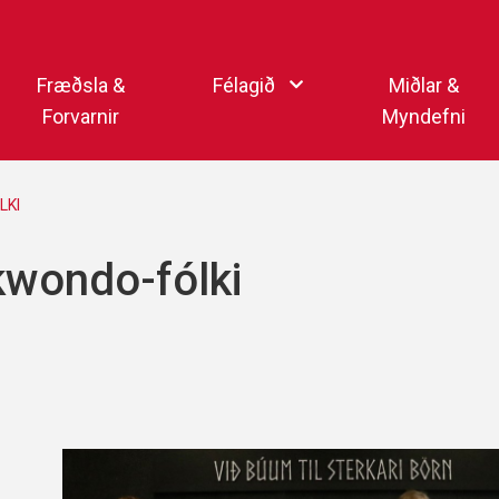
Endurheimta lykilorð
Fræðsla &
Félagið
Miðlar &
Forvarnir
Myndefni
Ka
Starfsfólk
Samfélagsmiðlar
LKI
Kar
Aðalstjórn
Sjónvarpsstöð Þórs
kwondo-fólki
Getraunaþjónusta Þórs
Þórshlaðvarpið
Þórssvæðið
Myndaalbúm
Þórsmerkið (logo)
Vertíðarlok Knattspyrnu
Sagan og heiðursmerki
Íþróttafólk Þórs
Lög Þórs
Fyrirmyndarfélag ÍSÍ