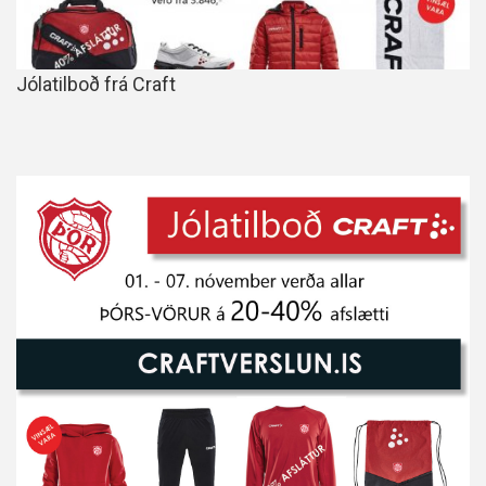
Jólatilboð frá Craft