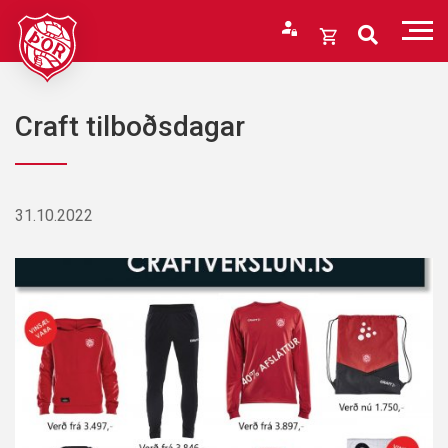
Fara
í
Opna
efni
körfu
Endurheimta lykilorð
Karfan þín
Craft tilboðsdagar
Loka
körfu
Karfan er tóm.
31.10.2022