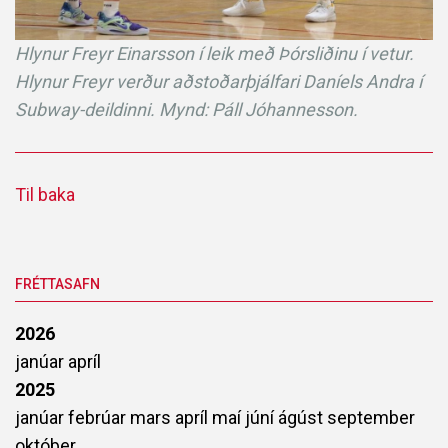
Hlynur Freyr Einarsson í leik með Þórsliðinu í vetur.
Hlynur Freyr verður aðstoðarþjálfari Daníels Andra í
Subway-deildinni. Mynd: Páll Jóhannesson.
Til baka
FRÉTTASAFN
2026
janúar
apríl
2025
janúar
febrúar
mars
apríl
maí
júní
ágúst
september
október