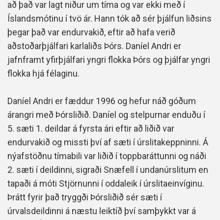
að það var lagt niður um tíma og var ekki með í
Íslandsmótinu í tvö ár. Hann tók að sér þjálfun liðsins
þegar það var endurvakið, eftir að hafa verið
aðstoðarþjálfari karlaliðs Þórs. Daníel Andri er
jafnframt yfirþjálfari yngri flokka Þórs og þjálfar yngri
flokka hjá félaginu.
Daníel Andri er fæddur 1996 og hefur náð góðum
árangri með Þórsliðið. Daníel og stelpurnar enduðu í
5. sæti 1. deildar á fyrsta ári eftir að liðið var
endurvakið og missti því af sæti í úrslitakeppninni. Á
nýafstöðnu tímabili var liðið í toppbaráttunni og náði
2. sæti í deildinni, sigraði Snæfell í undanúrslitum en
tapaði á móti Stjörnunni í oddaleik í úrslitaeinvíginu.
Þrátt fyrir það tryggði Þórsliðið sér sæti í
úrvalsdeildinni á næstu leiktíð því samþykkt var á