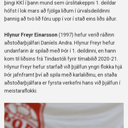
þingi KKÍ í þann mund sem úrslitakeppni 1. deildar
hófst í lok mars að fjölga liðum í úrvalsdeildinni
þannig að tvö lið fóru upp í vor í stað eins liðs áður.
Hlynur Freyr Einarsson
(1997) hefur verið ráðinn
aðstoðarþjálfari Daníels Andra. Hlynur Freyr hefur
undanfarin ár spilað með Þór í 1. deildinni, en hann
kom til liðsins frá Tindastóli fyrir tímabilið 2020-21.
Hlynur Freyr hefur starfað við þjálfun yngri flokka hjá
Þór jafnframt því að spila með karlaliðinu, en staða
aðstoðarþjálfara er fyrsta verkefni hans við þjálfun í
meistaraflokki.