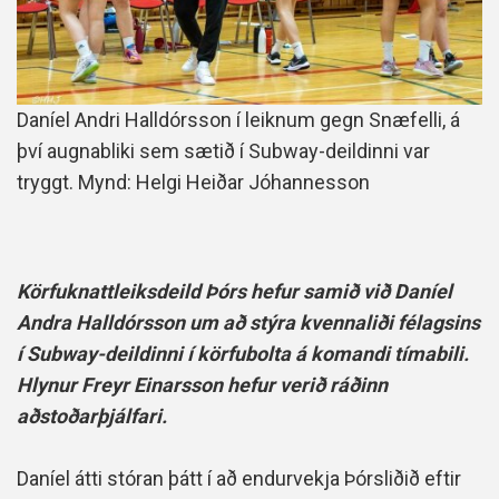
Daníel Andri Halldórsson í leiknum gegn Snæfelli, á
því augnabliki sem sætið í Subway-deildinni var
tryggt. Mynd: Helgi Heiðar Jóhannesson
Körfuknattleiksdeild Þórs hefur samið við Daníel
Andra Halldórsson um að stýra kvennaliði félagsins
í Subway-deildinni í körfubolta á komandi tímabili.
Hlynur Freyr Einarsson hefur verið ráðinn
aðstoðarþjálfari.
Daníel átti stóran þátt í að endurvekja Þórsliðið eftir