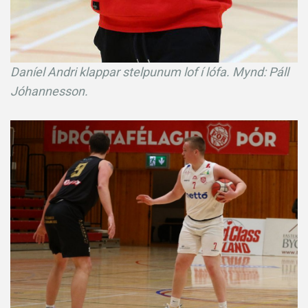
Daníel Andri klappar stelpunum lof í lófa. Mynd: Páll
Jóhannesson.