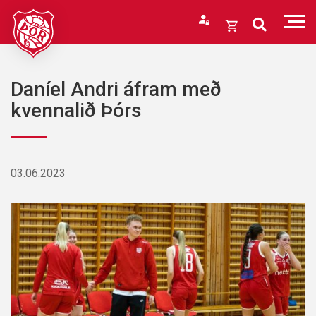
Fara
í
Opna
efni
körfu
Endurheimta lykilorð
Karfan þín
Daníel Andri áfram með
Loka
kvennalið Þórs
körfu
Karfan er tóm.
03.06.2023