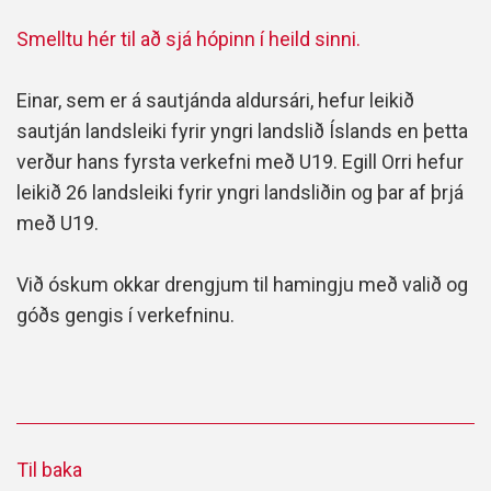
Smelltu hér til að sjá hópinn í heild sinni.
Einar, sem er á sautjánda aldursári, hefur leikið
sautján landsleiki fyrir yngri landslið Íslands en þetta
verður hans fyrsta verkefni með U19. Egill Orri hefur
leikið 26 landsleiki fyrir yngri landsliðin og þar af þrjá
með U19.
Við óskum okkar drengjum til hamingju með valið og
góðs gengis í verkefninu.
Til baka