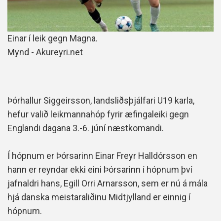
Einar í leik gegn Magna.
Mynd - Akureyri.net
Þórhallur Siggeirsson, landsliðsþjálfari U19 karla,
hefur valið leikmannahóp fyrir æfingaleiki gegn
Englandi dagana 3.-6. júní næstkomandi.
Í hópnum er Þórsarinn Einar Freyr Halldórsson en
hann er reyndar ekki eini Þórsarinn í hópnum því
jafnaldri hans, Egill Orri Arnarsson, sem er nú á mála
hjá danska meistaraliðinu Midtjylland er einnig í
hópnum.