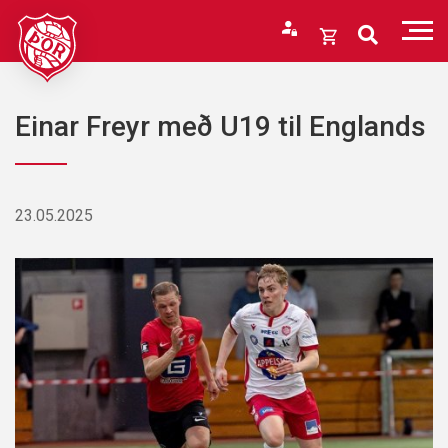
Fara
í
Opna
efni
körfu
Endurheimta lykilorð
Karfan þín
Einar Freyr með U19 til Englands
Loka
körfu
Karfan er tóm.
23.05.2025