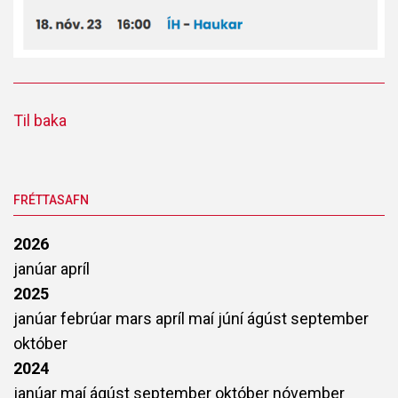
Til baka
FRÉTTASAFN
2026
janúar
apríl
2025
janúar
febrúar
mars
apríl
maí
júní
ágúst
september
október
2024
janúar
maí
ágúst
september
október
nóvember