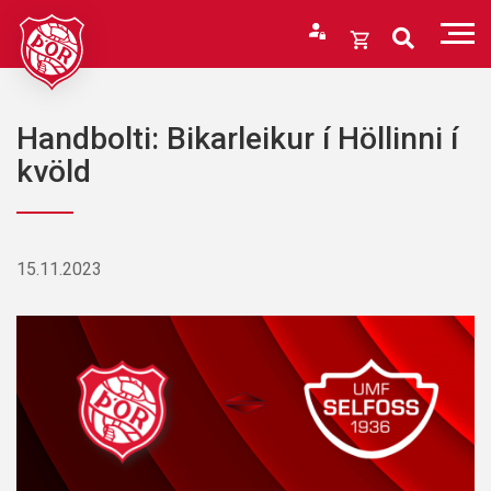
Fara
í
Opna
efni
körfu
Endurheimta lykilorð
Karfan þín
Handbolti: Bikarleikur í Höllinni í
Loka
kvöld
körfu
Karfan er tóm.
15.11.2023