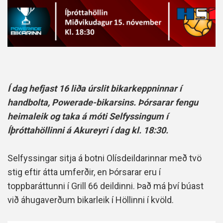
Í dag hefjast 16 liða úrslit bikarkeppninnar í
handbolta, Powerade-bikarsins. Þórsarar fengu
heimaleik og taka á móti Selfyssingum í
Íþróttahöllinni á Akureyri í dag kl. 18:30.
Selfyssingar sitja á botni Olísdeildarinnar með tvö
stig eftir átta umferðir, en Þórsarar eru í
toppbaráttunni í Grill 66 deildinni. Það má því búast
við áhugaverðum bikarleik í Höllinni í kvöld.